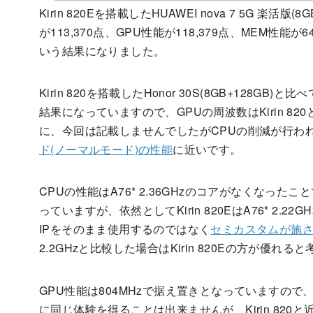
Kirin 820Eを搭載したHUAWEI nova 7 5G 楽活版(8
が113,370点、GPU性能が118,379点、MEM性能が6
いう結果になりました。
Kirin 820を搭載したHonor 30S(8GB+128
結果になっていますので、GPUの周波数はKirin 8
に、今回は記載しませんでしたがCPUの削減が行われているKi
ド(ノーマルモード)の性能
に近いです。
CPUの性能はA76* 2.36GHzのコアがなくなったこ
っていますが、依然としてKirin 820EはA76* 2.22GHz
IPをそのまま使用するのではなく
セミカスタムが施
2.2GHzと比較した場合はKirin 820Eの方が優れる
GPU性能は804MHzで据え置きとなっていますので
に同じ体験を得ることは出来ませんが、Kirin 82