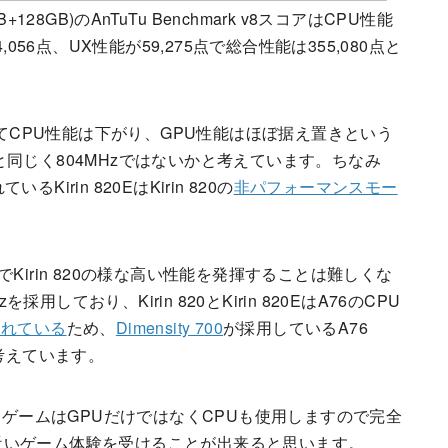
GB+128GB)のAnTuTu Benchmark v8スコアはCPU性能
4,056点、UX性能が59,275点で総合性能は355,080点と
GB)と比べてCPU性能は下がり、GPU性能はほぼ据え置きという
20と同じく804MHzではないかと考えています。ちなみ
rin 820EはKirin 820の
非パフォーマンスモー
とでKirin 820の様な高い性能を発揮することは難しくな
を採用しており、Kirin 820とKirin 820EはA76のCPU
されている
ため、
Dimensity 700
が採用しているA76
と考えています。
、ゲームはGPUだけではなくCPUも使用しますので完全
0と近いゲーム体験を受けることが出来ると思います。