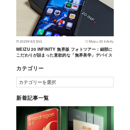
2023年8月30日
Meizu 20 Infinity
MEIZU 20 INFINITY 無界版 フォトツアー：細部に
こだわりが詰まった意欲的な「無界美学」デバイス
カテゴリー
カ
テ
ゴ
新着記事一覧
リ
ー