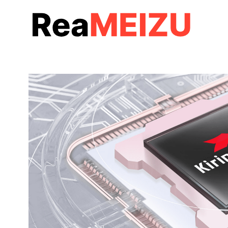
コ
ン
テ
ン
ツ
へ
移
動