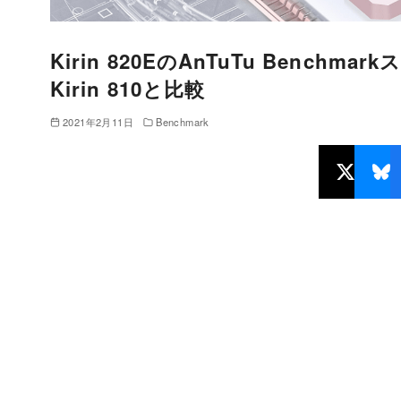
Kirin 820EのAnTuTu Benchmar
Kirin 810と比較
2021年2月11日
Benchmark