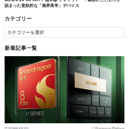
詰まった意欲的な「無界美学」デバイス
カテゴリー
カ
テ
ゴ
新着記事一覧
リ
ー
2026年8月5日
Processor/Platform