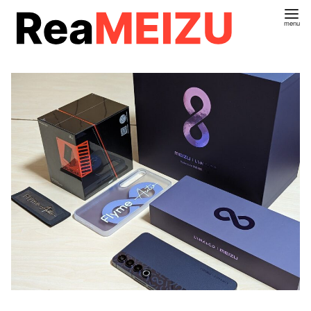
コ
ン
テ
ン
ツ
へ
移
動