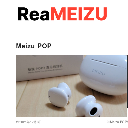
コ
ン
テ
ン
ツ
へ
Meizu POP
移
動
2021年12月3日
Meizu POP