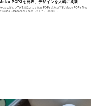
Meizu POP3を発表、デザインを大幅に刷新
Meizuは新しいTWS製品として魅族 POP3 真無線耳机(Meizu POP3 True
Wireless Earphones)を発表しました。2020年…