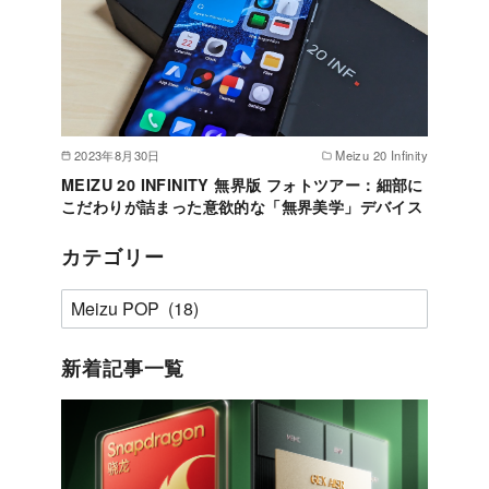
2023年8月30日
Meizu 20 Infinity
MEIZU 20 INFINITY 無界版 フォトツアー：細部に
こだわりが詰まった意欲的な「無界美学」デバイス
カテゴリー
カ
テ
ゴ
新着記事一覧
リ
ー