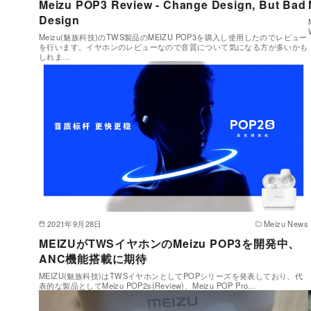
Meizu POP3 Review - Change Design, But Bad
Design
Meizu(魅族科技)のTWS製品のMEIZU POP3を購入し使用したのでレビュー
を行います。イヤホンのレビューなので音質について気になる方が多いかも
しれま…
2021年9月28日
Meizu News
MEIZUがTWSイヤホンのMeizu POP3を開発中、
ANC機能搭載に期待
MEIZU(魅族科技)はTWSイヤホンとしてPOPシリーズを発表しており、代
表的な製品としてMeizu POP2s(Review)、Meizu POP Pro…