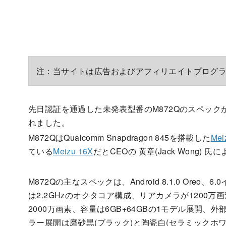
注：当サイトは広告およびアフィリエイトプログ
先日認証を通過した未発表型番のM872Qのスペックが
れました。
M872QはQualcomm Snapdragon 845を搭載した
Mei
ている
Meizu 16X
だとCEOの 黄章(Jack Wong)
M872Qの主なスペックは、Android 8.1.0 Oreo、6
は2.2GHzのオクタコア構成、リアカメラが1200万
2000万画素、容量は6GB+64GBの1モデル展開、
ラー展開は磨砂黒(ブラック)と陶瓷白(セラミックホワ