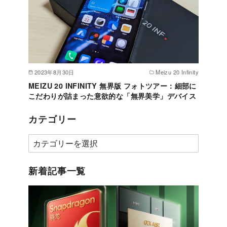
2023年8月30日
Meizu 20 Infinity
MEIZU 20 INFINITY 無界版 フォトツアー：細部に
こだわりが詰まった意欲的な「無界美学」デバイス
カテゴリー
カ
テ
ゴ
新着記事一覧
リ
ー