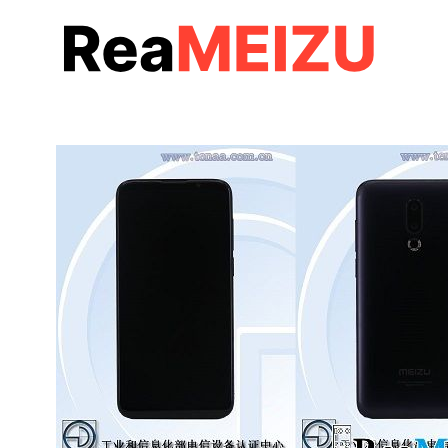
コ
ン
テ
ン
ツ
へ
移
動