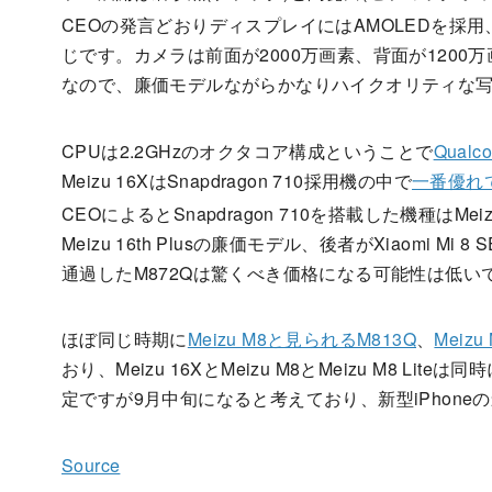
CEOの発言どおりディスプレイにはAMOLEDを採用、カメラ構
じです。カメラは前面が2000万画素、背面が1200万画素(I
なので、廉価モデルながらかなりハイクオリティな
CPUは2.2GHzのオクタコア構成ということで
Qualc
Meizu 16XはSnapdragon 710採用機の中で
一番優れ
CEOによるとSnapdragon 710を搭載した機種はMeiz
Meizu 16th Plusの廉価モデル、後者がXiaomi
通過したM872Qは驚くべき価格になる可能性は低い
ほぼ同じ時期に
Meizu M8と見られるM813Q
、
Meizu
おり、Meizu 16XとMeizu M8とMeizu M8
定ですが9月中旬になると考えており、新型iPhon
Source