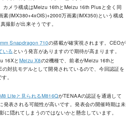
成はMeizu 16thとMeizu 16th Plusと全く同
MX380+4xOIS)+2000万画素(IMX350)という構成
写真撮影が出来そうです。
omm Snapdragon 710
の搭載が確実視されます。CEOが
ている
という発言がありますので期待が高まります。
u 16Xと
Meizu X8
の2機種で、前者がMeizu 16thと
 Mi 8 SEの対抗モデルとして開発されているので、今回認証を
です。
 M8 Liteと見られるM816Q
がTENAAの認証を通過して
 Liteは同時に発表される可能性が高いです。発表会の開催時期は未
eの影に隠れてしまうのではないかと懸念しています。