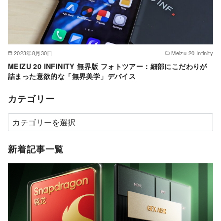
2023年8月30日
Meizu 20 Infinity
MEIZU 20 INFINITY 無界版 フォトツアー：細部にこだわりが
詰まった意欲的な「無界美学」デバイス
カテゴリー
カ
テ
ゴ
新着記事一覧
リ
ー