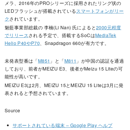
メラ、2016年のPROシリーズに採用されたリング状の
LEDフラッシュが搭載されている
スマートフォンがリー
ク
されています。
魅藍事業部総裁の 李楠(Li Nan) 氏によると
2000元程度
でリリース
される予定で、搭載するSoCは
MediaTek
Helio P40やP70
、Snapdragon 660が有力です。
未発表型番は「
M851
」と「
M811
」が中国の認証を通過
しており、前者がMEIZU E3、後者がMeizu 15 Liteの可
能性が高いです。
MEIZU E3は2月、MEIZU 15とMEIZU 15 Liteは3月に発
表されると予想されています。
Source
サポートされている端末 – Google Play ヘルプ