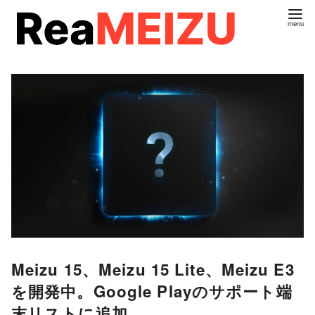
コ
ン
テ
ン
ツ
へ
移
動
Meizu 15、Meizu 15 Lite、Meizu E3
を開発中。Google Playのサポート端
末リストに追加