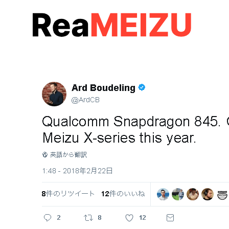
コ
ン
テ
ン
ツ
へ
移
動