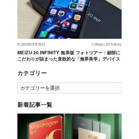
2023年8月30日
Meizu 20 Infinity
MEIZU 20 INFINITY 無界版 フォトツアー：細部に
こだわりが詰まった意欲的な「無界美学」デバイス
カテゴリー
カ
テ
ゴ
新着記事一覧
リ
ー