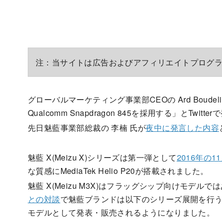
注：当サイトは広告およびアフィリエイトプログ
グローバルマーケティング事業部CEOの Ard Boudelin
Qualcomm Snapdragon 845を採用する」とTwitt
先日魅藍事業部総裁の 李楠 氏が
夜中に発言した内容
魅藍 X(Meizu X)シリーズは第一弾として
2016年の11
な質感にMediaTek Helio P20が搭載されました。
魅藍 X(Meizu M3X)はフラッグシップ向けモデル
との対談
で魅藍ブランドは以下のシリーズ展開を行うと発
モデルとして発表・販売されるようになりました。