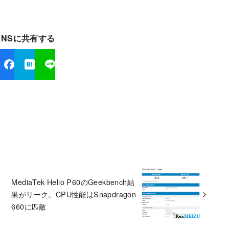
SNSに共有する
MediaTek Helio P60のGeekbench結
果がリーク。CPU性能はSnapdragon
660に匹敵