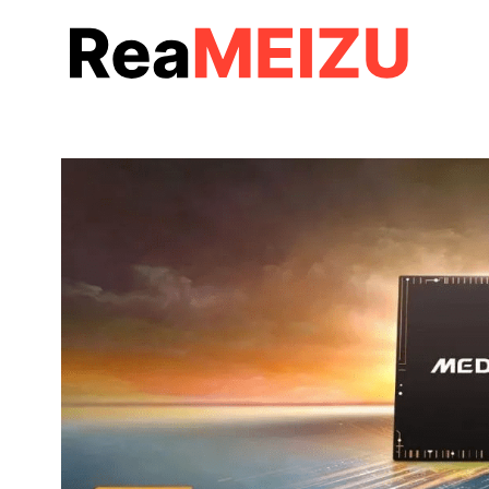
コ
ン
テ
ン
ツ
へ
移
動