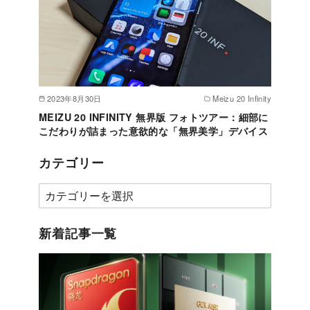
2023年8月30日
Meizu 20 Infinity
MEIZU 20 INFINITY 無界版 フォトツアー：細部に
こだわりが詰まった意欲的な「無界美学」デバイス
カテゴリー
カ
テ
ゴ
新着記事一覧
リ
ー