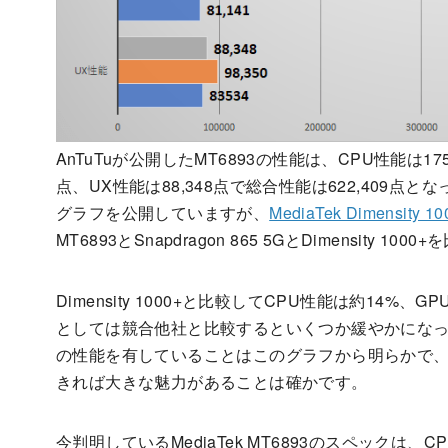
AnTuTuが公開したMT6893の性能は、CPU性能は175,
点、UX性能は88,348点で総合性能は622,409点となって
グラフを公開していますが、
MediaTek Dimensity 10
MT6893とSnapdragon 865 5GとDimensity
Dimensity 1000+と比較してCPU性能は約14
としては競合他社と比較するといくつか緩やかになっている
の性能を有していることはこのグラフから明らかで、Sna
きれば大きな魅力があることは確かです。
今判明しているMediaTek MT6893のスペックは、CPUは1xA