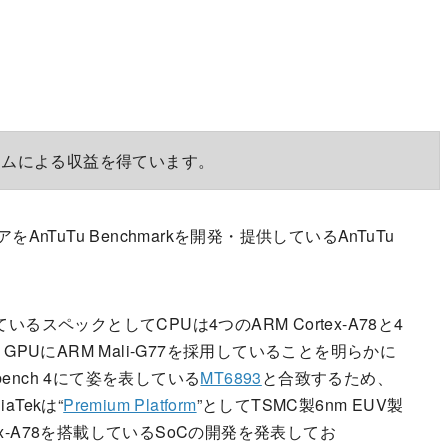
ラムによる収益を得ています。
スコアをAnTuTu Benchmarkを開発・提供しているAnTuTu
スペックとしてCPUは4つのARM Cortex-A78と4
z、GPUにARM Mali-G77を採用していることを明らかに
bench 4にて姿を表している
MT6893
と合致するため、
Tekは“
Premium Platform
”としてTSMC製6nm EUV製
tex-A78を搭載しているSoCの開発を発表してお