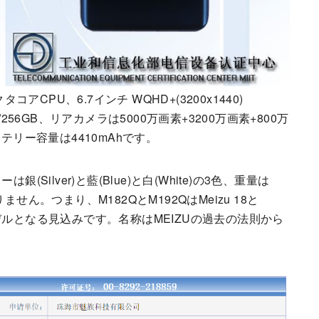
タコアCPU、6.7インチ WQHD+(3200x1440)
B/256GB、リアカメラは5000万画素+3200万画素+800万
テリー容量は4410mAhです。
銀(Silver)と藍(Blue)と白(White)の3色、重量は
りません。つまり、M182QとM192QはMeizu 18と
ジモデルとなる見込みです。名称はMEIZUの過去の法則から
。