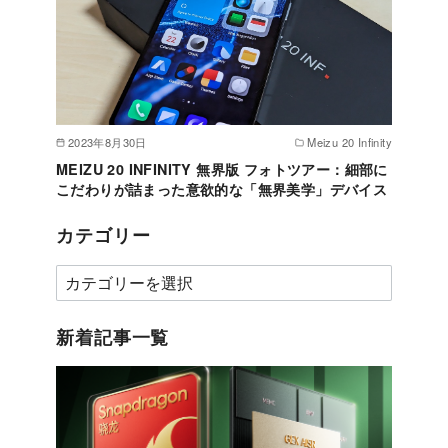
2023年8月30日
Meizu 20 Infinity
MEIZU 20 INFINITY 無界版 フォトツアー：細部に
こだわりが詰まった意欲的な「無界美学」デバイス
カテゴリー
カ
テ
ゴ
新着記事一覧
リ
ー