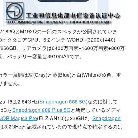
M182QとM192Qの一部のスペックが公開されていま
のオクタコアCPU、6.2インチ WQHD+(3200x1440)
B/256GB、リアカメラは6400万画素+1600万画素+800万
、バッテリー容量は3910mAhです。
ラー展開は灰(Gray)と藍(Blue)と白(White)の3色、重
ありません。
8は2.84GHz(
Snapdragon 888 5G
)なのに対して
oCを
Snapdragon 888 Plus 5G
と断定しているメディ
OR Magic3 Pro
(ELZ-AN10)は3.0GHz、
Snapdragon
M00)は3.2GHzと記載されているので現時点で特定するのは