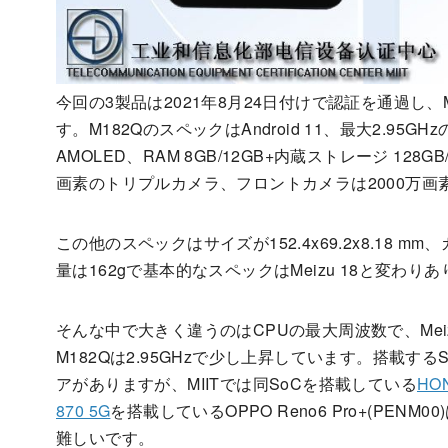
今回の3製品は2021年8月24日付けで認証を通過し、
す。M182QのスペックはAndroid 11、最大2.95GHz
AMOLED、RAM 8GB/12GB+内蔵ストレージ 128G
画素のトリプルカメラ、フロントカメラは2000万画素
この他のスペックはサイズが152.4x69.2x8.18 mm、カ
量は162gで基本的なスペックはMeizu 18と変わり
そんな中で大きく違うのはCPUの最大周波数で、Meizu 1
M182Qは2.95GHzで少し上昇しています。搭載するS
アがありますが、MIITでは同SoCを搭載している
HON
870 5G
を搭載しているOPPO Reno6 Pro+(PEN
難しいです。