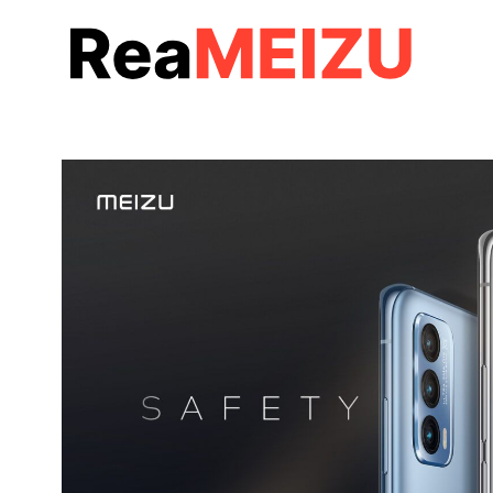
コ
ン
テ
ン
ツ
へ
移
動