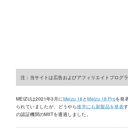
注：当サイトは広告およびアフィリエイトプログ
MEIZUは2021年3月に
Meizu 18
と
Meizu 18 Pro
を発
られていましたが、どうやら
後半にも新製品を発表
す
の認証機関のMIITを通過しました。