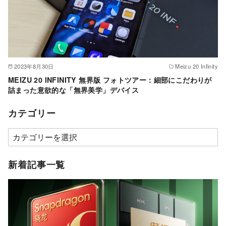
2023年8月30日
Meizu 20 Infinity
MEIZU 20 INFINITY 無界版 フォトツアー：細部にこだわりが
詰まった意欲的な「無界美学」デバイス
カテゴリー
カ
テ
ゴ
新着記事一覧
リ
ー