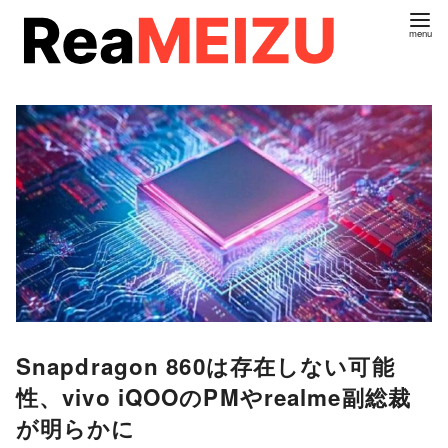
コ
ン
テ
ン
ツ
へ
移
動
Snapdragon 860は存在しない可能
性、vivo iQOOのPMやrealme副総裁
が明らかに