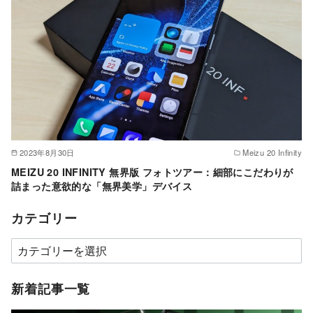
2023年8月30日
Meizu 20 Infinity
MEIZU 20 INFINITY 無界版 フォトツアー：細部にこだわりが
詰まった意欲的な「無界美学」デバイス
カテゴリー
カ
テ
ゴ
新着記事一覧
リ