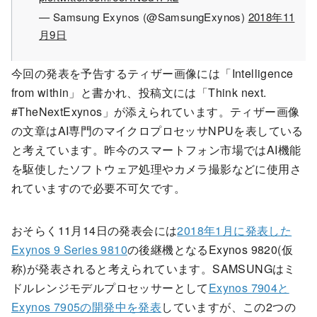
— Samsung Exynos (@SamsungExynos)
2018年11
月9日
今回の発表を予告するティザー画像には「Intelligence
from within」と書かれ、投稿文には「Think next.
#TheNextExynos」が添えられています。ティザー画像
の文章はAI専門のマイクロプロセッサNPUを表している
と考えています。昨今のスマートフォン市場ではAI機能
を駆使したソフトウェア処理やカメラ撮影などに使用さ
れていますので必要不可欠です。
おそらく11月14日の発表会には
2018年1月に発表した
Exynos 9 Series 9810
の後継機となるExynos 9820(仮
称)が発表されると考えられています。SAMSUNGはミ
ドルレンジモデルプロセッサーとして
Exynos 7904と
Exynos 7905の開発中を発表
していますが、この2つの