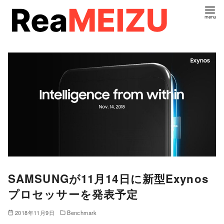
コ
ン
テ
ン
ツ
へ
移
動
SAMSUNGが11月14日に新型Exynos
プロセッサーを発表予定
2018年11月9日
Benchmark