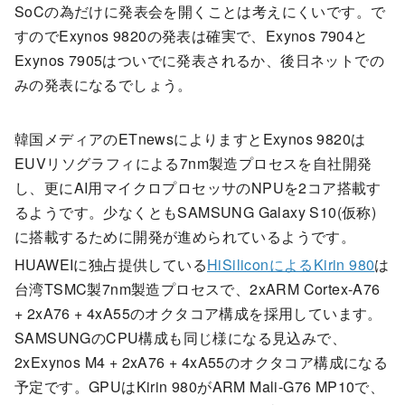
SoCの為だけに発表会を開くことは考えにくいです。で
すのでExynos 9820の発表は確実で、Exynos 7904と
Exynos 7905はついでに発表されるか、後日ネットでの
みの発表になるでしょう。
韓国メディアのETnewsによりますとExynos 9820は
EUVリソグラフィによる7nm製造プロセスを自社開発
し、更にAI用マイクロプロセッサのNPUを2コア搭載す
るようです。少なくともSAMSUNG Galaxy S10(仮称)
に搭載するために開発が進められているようです。
HUAWEIに独占提供している
HiSiliconによるKirin 980
は
台湾TSMC製7nm製造プロセスで、2xARM Cortex-A76
+ 2xA76 + 4xA55のオクタコア構成を採用しています。
SAMSUNGのCPU構成も同じ様になる見込みで、
2xExynos M4 + 2xA76 + 4xA55のオクタコア構成になる
予定です。GPUはKirin 980がARM Mali-G76 MP10で、