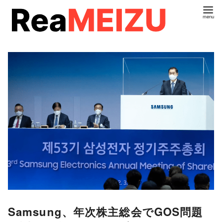
コ
ン
テ
ン
ツ
へ
移
動
Samsung、年次株主総会でGOS問題