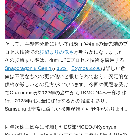
そして、半導体分野においては5nmや4nmの最先端のプ
ロセス技術での
歩留まりの低さ
が明らかになりました。
その歩留まり率は、4nm LPEプロセス技術を採用する
Snapdragon 8 Gen 1
が
35%
、
Exynos 2200
は詳しい数
値は不明なものの更に低いと報じられており、安定的な
供給が厳しいとの見方が出ています。今回の問題を受け
てQualcommが2022年の途中からTSMC N4へ一部を移
行、2023年は完全に移行するとの報道もあり、
Samsungは非常に厳しい状態が続く可能性があります。
同年次株主総会に登壇したDS部門CEOのKyehyun
Kyung氏は、同社は高度なプロセス技術の歩留まりは改