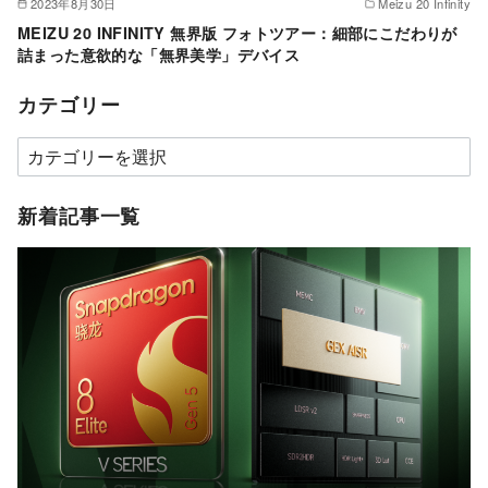
2023年8月30日
Meizu 20 Infinity
MEIZU 20 INFINITY 無界版 フォトツアー：細部にこだわりが
詰まった意欲的な「無界美学」デバイス
カテゴリー
カ
テ
ゴ
新着記事一覧
リ
ー