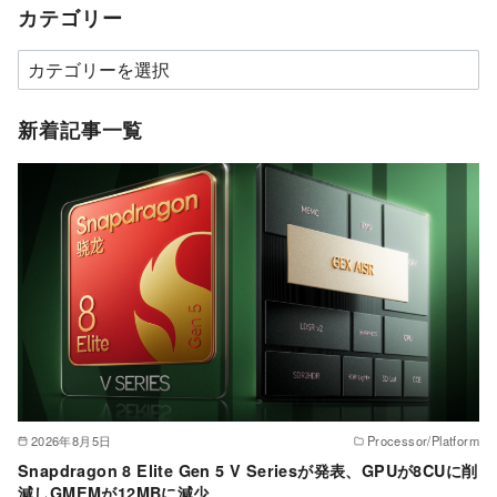
カテゴリー
カ
テ
ゴ
新着記事一覧
リ
ー
2026年8月5日
Processor/Platform
Snapdragon 8 Elite Gen 5 V Seriesが発表、GPUが8CUに削
減しGMEMが12MBに減少