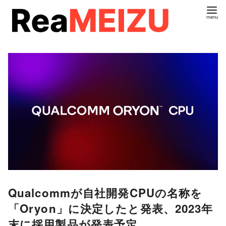
コ
ン
テ
ン
ツ
へ
移
動
Qualcommが自社開発CPUの名称を
「Oryon」に決定したと発表、2023年
末に採用製品が発表予定