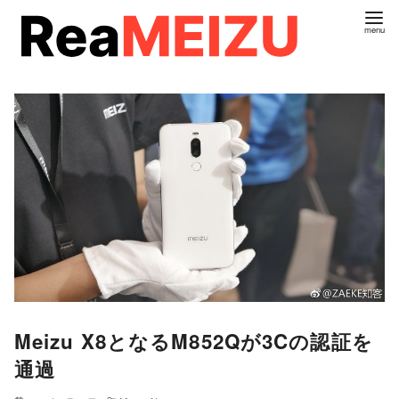
コ
ン
テ
ン
ツ
へ
移
動
Meizu X8となるM852Qが3Cの認証を
通過