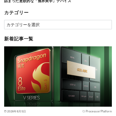
詰まった意欲的な「無界美学」デバイス
カテゴリー
カ
テ
ゴ
新着記事一覧
リ
ー
2026年8月5日
Processor/Platform