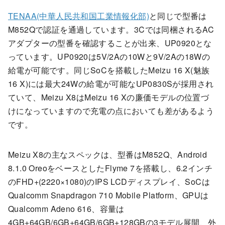
TENAA(中華人民共和国工業情報化部)
と同じで型番は
M852Qで認証を通過しています。3Cでは同梱されるAC
アダプターの型番を確認することが出来、UP0920とな
っています。UP0920は5V/2Aの10Wと9V/2Aの18Wの
給電が可能です。同じSoCを搭載したMeizu 16 X(魅族
16 X)には最大24Wの給電が可能なUP0830Sが採用され
ていて、Meizu X8はMeizu 16 Xの廉価モデルの位置づ
けになっていますので充電の点においても差があるよう
です。
Meizu X8の主なスペックは、型番はM852Q、Android
8.1.0 OreoをベースとしたFlyme 7を搭載し、6.2インチ
のFHD+(2220×1080)のIPS LCDディスプレイ、SoCは
Qualcomm Snapdragon 710 Mobile Platform、GPUは
Qualcomm Adeno 616、容量は
4GB+64GB/6GB+64GB/6GB+128GBの3モデル展開、外