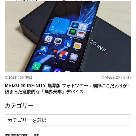
2023年8月30日
Meizu 20 Infinity
MEIZU 20 INFINITY 無界版 フォトツアー：細部にこだわりが
詰まった意欲的な「無界美学」デバイス
カテゴリー
カ
テ
ゴ