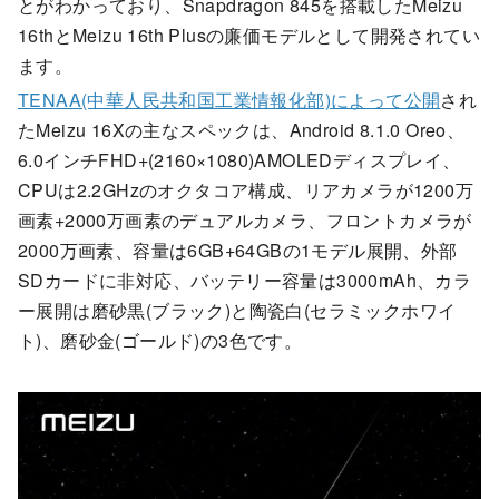
とがわかっており、Snapdragon 845を搭載したMeizu
16thとMeizu 16th Plusの廉価モデルとして開発されてい
ます。
TENAA(中華人民共和国工業情報化部)によって公開
され
たMeizu 16Xの主なスペックは、Android 8.1.0 Oreo、
6.0インチFHD+(2160×1080)AMOLEDディスプレイ、
CPUは2.2GHzのオクタコア構成、リアカメラが1200万
画素+2000万画素のデュアルカメラ、フロントカメラが
2000万画素、容量は6GB+64GBの1モデル展開、外部
SDカードに非対応、バッテリー容量は3000mAh、カラ
ー展開は磨砂黒(ブラック)と陶瓷白(セラミックホワイ
ト)、磨砂金(ゴールド)の3色です。