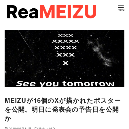
コ
ン
テ
ン
ツ
へ
移
動
MEIZUが16個のXが描かれたポスター
を公開。明日に発表会の予告日を公開
か
2018年9月11日
Meizu 16 X