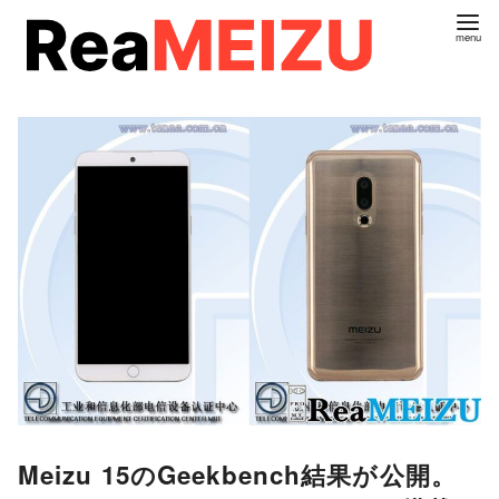
コ
ン
テ
ン
ツ
へ
移
動
Meizu 15のGeekbench結果が公開。