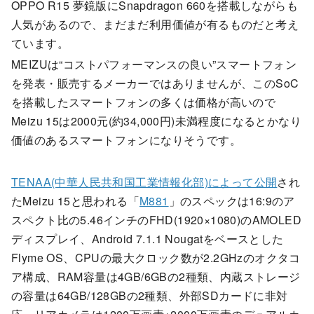
OPPO R15 夢鏡版にSnapdragon 660を搭載しながらも
人気があるので、まだまだ利用価値が有るものだと考え
ています。
MEIZUは“コストパフォーマンスの良い”スマートフォン
を発表・販売するメーカーではありませんが、このSoC
を搭載したスマートフォンの多くは価格が高いので
Meizu 15は2000元(約34,000円)未満程度になるとかなり
価値のあるスマートフォンになりそうです。
TENAA(中華人民共和国工業情報化部)によって公開
され
たMeizu 15と思われる「
M881
」のスペックは16:9のア
スペクト比の5.46インチのFHD(1920×1080)のAMOLED
ディスプレイ、Android 7.1.1 Nougatをベースとした
Flyme OS、CPUの最大クロック数が2.2GHzのオクタコ
ア構成、RAM容量は4GB/6GBの2種類、内蔵ストレージ
の容量は64GB/128GBの2種類、外部SDカードに非対