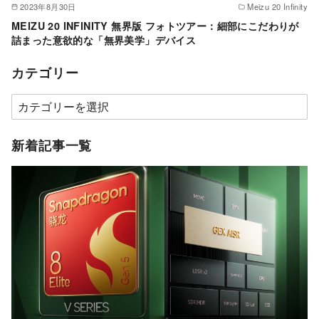
2023年8月30日
Meizu 20 Infinity
MEIZU 20 INFINITY 無界版 フォトツアー：細部にこだわりが
詰まった意欲的な「無界美学」デバイス
カテゴリー
カ
テ
ゴ
新着記事一覧
リ
ー