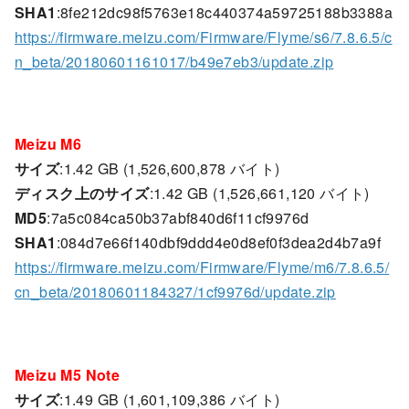
SHA1
:8fe212dc98f5763e18c440374a59725188b3388a
https://firmware.meizu.com/Firmware/Flyme/s6/7.8.6.5/c
n_beta/20180601161017/b49e7eb3/update.zip
Meizu M6
サイズ
:1.42 GB (1,526,600,878 バイト)
ディスク上のサイズ
:1.42 GB (1,526,661,120 バイト)
MD5
:7a5c084ca50b37abf840d6f11cf9976d
SHA1
:084d7e66f140dbf9ddd4e0d8ef0f3dea2d4b7a9f
https://firmware.meizu.com/Firmware/Flyme/m6/7.8.6.5/
cn_beta/20180601184327/1cf9976d/update.zip
Meizu M5 Note
サイズ
:1.49 GB (1,601,109,386 バイト)