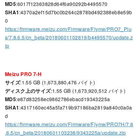
MD5
:6017f12363828d64f6a90292b4495570
SHA1
:4370a2ef15d7bc0b264c2878bd492388eb8e59b
0
https://firmware.meizu.com/Firmware/Flyme/PRO7_Plu
s/7.8.6.5/cn_beta/20180601102619/b4495570/update.z
ip
Meizu PRO 7-H
サイズ
:1.55 GB (1,673,880,476 バイト)
ディスク上のサイズ
:1.55 GB (1,673,920,512 バイト)
MD5
:e87d83258ec9862786ebacd19343225a
SHA1
:4317160ec45a5fa719b97186ba2819a840c0a0a
d
https://firmware.meizu.com/Firmware/Flyme/PRO7H/7.8
.6.5/cn_beta/20180601103238/9343225a/update.zip