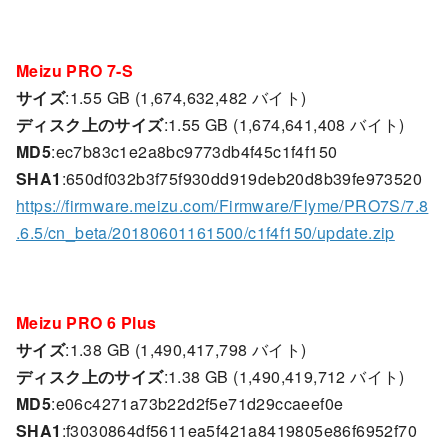
Meizu PRO 7-S
サイズ
:1.55 GB (1,674,632,482 バイト)
ディスク上のサイズ
:1.55 GB (1,674,641,408 バイト)
MD5
:ec7b83c1e2a8bc9773db4f45c1f4f150
SHA1
:650df032b3f75f930dd919deb20d8b39fe973520
https://firmware.meizu.com/Firmware/Flyme/PRO7S/7.8
.6.5/cn_beta/20180601161500/c1f4f150/update.zip
Meizu PRO 6 Plus
サイズ
:1.38 GB (1,490,417,798 バイト)
ディスク上のサイズ
:1.38 GB (1,490,419,712 バイト)
MD5
:e06c4271a73b22d2f5e71d29ccaeef0e
SHA1
:f3030864df5611ea5f421a8419805e86f6952f70