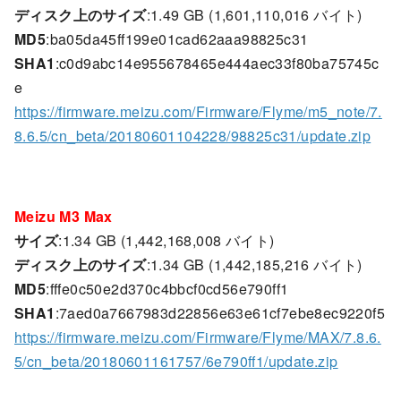
ディスク上のサイズ
:1.49 GB (1,601,110,016 バイト)
MD5
:ba05da45ff199e01cad62aaa98825c31
SHA1
:c0d9abc14e955678465e444aec33f80ba75745c
e
https://firmware.meizu.com/Firmware/Flyme/m5_note/7.
8.6.5/cn_beta/20180601104228/98825c31/update.zip
Meizu M3 Max
サイズ
:1.34 GB (1,442,168,008 バイト)
ディスク上のサイズ
:1.34 GB (1,442,185,216 バイト)
MD5
:fffe0c50e2d370c4bbcf0cd56e790ff1
SHA1
:7aed0a7667983d22856e63e61cf7ebe8ec9220f5
https://firmware.meizu.com/Firmware/Flyme/MAX/7.8.6.
5/cn_beta/20180601161757/6e790ff1/update.zip