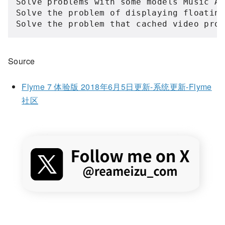
Solve problems with some models Music Ap
Solve the problem of displaying floating
Solve the problem that cached video pro
Source
Flyme 7 体验版 2018年6月5日更新-系统更新-Flyme
社区