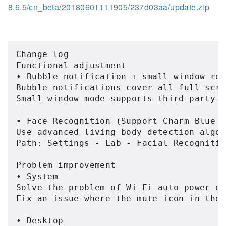
8.6.5/cn_beta/20180601111905/237d03aa/update.zip
Change log

Functional adjustment

• Bubble notification + small window rep
Bubble notifications cover all full-scre
Small window mode supports third-party i
• Face Recognition (Support Charm Blue S
Use advanced living body detection algor
Path: Settings - Lab - Facial Recognitio
Problem improvement

• System

Solve the problem of Wi-Fi auto power on
Fix an issue where the mute icon in the 
• Desktop
