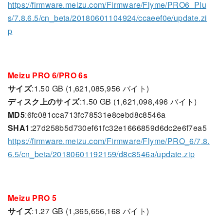
https://firmware.meizu.com/Firmware/Flyme/PRO6_Plu
s/7.8.6.5/cn_beta/20180601104924/ccaeef0e/update.zi
p
Meizu PRO 6/PRO 6s
サイズ
:1.50 GB (1,621,085,956 バイト)
ディスク上のサイズ
:1.50 GB (1,621,098,496 バイト)
MD5
:6fc081cca713fc78531e8cebd8c8546a
SHA1
:27d258b5d730ef61fc32e1666859d6dc2e6f7ea5
https://firmware.meizu.com/Firmware/Flyme/PRO_6/7.8.
6.5/cn_beta/20180601192159/d8c8546a/update.zip
Meizu PRO 5
サイズ
:1.27 GB (1,365,656,168 バイト)