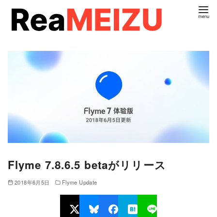
コ
ン
テ
ン
ツ
へ
移
動
Flyme 7.8.6.5 betaがリリース
2018年6月5日
Flyme Update