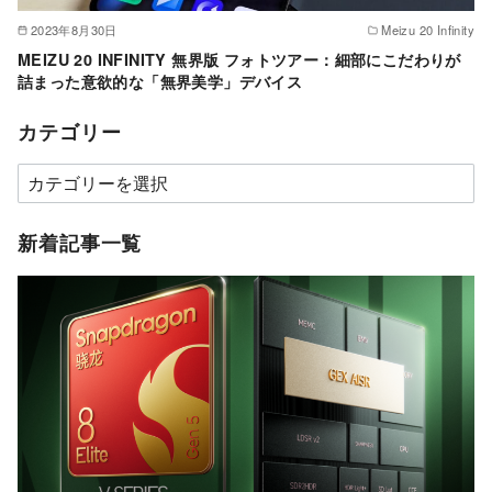
2023年8月30日
Meizu 20 Infinity
MEIZU 20 INFINITY 無界版 フォトツアー：細部にこだわりが
詰まった意欲的な「無界美学」デバイス
カテゴリー
カ
テ
ゴ
新着記事一覧
リ
ー