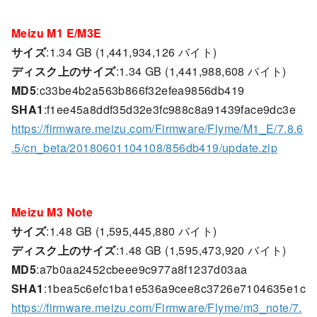
Meizu M1 E/M3E
サイズ
:1.34 GB (1,441,934,126 バイト)
ディスク上のサイズ
:1.34 GB (1,441,988,608 バイト)
MD5
:c33be4b2a563b866f32efea9856db419
SHA1
:f1ee45a8ddf35d32e3fc988c8a91439face9dc3e
https://firmware.meizu.com/Firmware/Flyme/M1_E/7.8.6
.5/cn_beta/20180601104108/856db419/update.zip
Meizu M3 Note
サイズ
:1.48 GB (1,595,445,880 バイト)
ディスク上のサイズ
:1.48 GB (1,595,473,920 バイト)
MD5
:a7b0aa2452cbeee9c977a8f1237d03aa
SHA1
:1bea5c6efc1ba1e536a9cee8c3726e7104635e1c
https://firmware.meizu.com/Firmware/Flyme/m3_note/7.