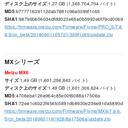
ディスク上のサイズ
:1.27 GB (1,365,704,704 バイト)
MD5
:b77771639112dab7881c96a0399f1c65
SHA1
:98796bb06034dfdd023e65e0b5992ebf79cd00b9
https://firmware.meizu.com/Firmware/Flyme/PRO_5/7.8.
6.5/cn_beta/20180601105721/399f1c65/update.zip
MXシリーズ
Meizu MX6
サイズ
:1.49 GB (1,601,256,843 バイト)
ディスク上のサイズ
:1.49 GB (1,601,306,624 バイト)
MD5
:4706eba126a964c85e00f6088a17506a
SHA1
:72ee1c6b23f456fc5891db8930e236e91da5890d
https://firmware.meizu.com/Firmware/Flyme/MX6/7.8.6.
5/cn_beta/20180601191928/8a17506a/update.zip