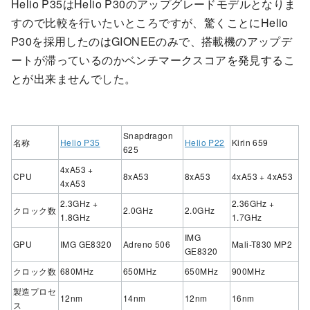
Helio P35はHelio P30のアップグレードモデルとなりま
すので比較を行いたいところですが、驚くことにHelio
P30を採用したのはGIONEEのみで、搭載機のアップデ
ートが滞っているのかベンチマークスコアを発見するこ
とが出来ませんでした。
Snapdragon
名称
Helio P35
Helio P22
Kirin 659
625
4xA53 +
CPU
8xA53
8xA53
4xA53 + 4xA53
4xA53
2.3GHz +
2.36GHz +
クロック数
2.0GHz
2.0GHz
1.8GHz
1.7GHz
IMG
GPU
IMG GE8320
Adreno 506
Mali-T830 MP2
GE8320
クロック数
680MHz
650MHz
650MHz
900MHz
製造プロセ
12nm
14nm
12nm
16nm
ス