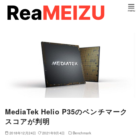
コ
ン
テ
ン
ツ
へ
移
動
MediaTek Helio P35のベンチマーク
スコアが判明
2018年12月24日
2021年9月4日
Benchmark