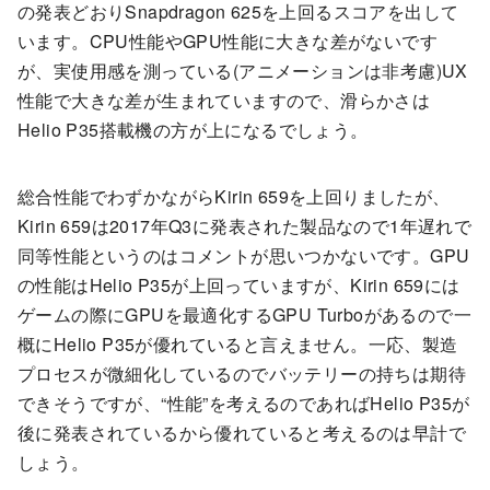
の発表どおりSnapdragon 625を上回るスコアを出して
います。CPU性能やGPU性能に大きな差がないです
が、実使用感を測っている(アニメーションは非考慮)UX
性能で大きな差が生まれていますので、滑らかさは
Helio P35搭載機の方が上になるでしょう。
総合性能でわずかながらKirin 659を上回りましたが、
Kirin 659は2017年Q3に発表された製品なので1年遅れで
同等性能というのはコメントが思いつかないです。GPU
の性能はHelio P35が上回っていますが、Kirin 659には
ゲームの際にGPUを最適化するGPU Turboがあるので一
概にHelio P35が優れていると言えません。一応、製造
プロセスが微細化しているのでバッテリーの持ちは期待
できそうですが、“性能”を考えるのであればHelio P35が
後に発表されているから優れていると考えるのは早計で
しょう。