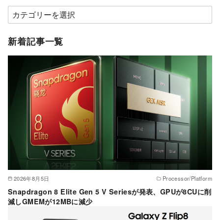
カ
テ
ゴ
新着記事一覧
リ
ー
2026年8月5日
Processor/Platform
Snapdragon 8 Elite Gen 5 V Seriesが発表、GPUが8CUに削
減しGMEMが12MBに減少