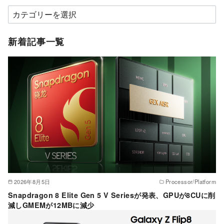
カ
テ
ゴ
新着記事一覧
リ
ー
2026年8月5日
Processor/Platform
Snapdragon 8 Elite Gen 5 V Seriesが発表、GPUが8CUに削
減しGMEMが12MBに減少