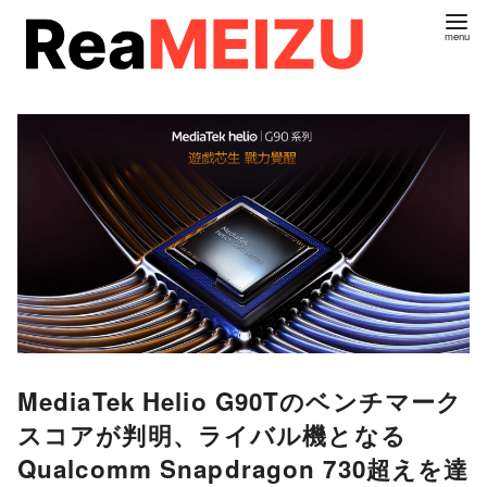
コ
ン
テ
ン
ツ
へ
移
動
MediaTek Helio G90Tのベンチマーク
スコアが判明、ライバル機となる
Qualcomm Snapdragon 730超えを達