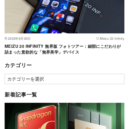
2023年8月30日
Meizu 20 Infinity
MEIZU 20 INFINITY 無界版 フォトツアー：細部にこだわりが
詰まった意欲的な「無界美学」デバイス
カテゴリー
カ
テ
ゴ
新着記事一覧
リ
ー