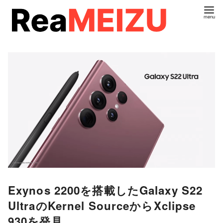
コ
ン
テ
ン
ツ
へ
移
動
Exynos 2200を搭載したGalaxy S22
UltraのKernel SourceからXclipse
930を発見