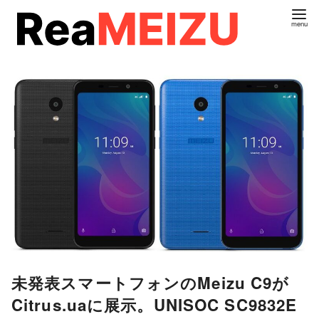
コ
ン
テ
ン
ツ
へ
移
動
未発表スマートフォンのMeizu C9が
Citrus.uaに展示。UNISOC SC9832E