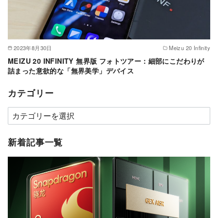
2023年8月30日
Meizu 20 Infinity
MEIZU 20 INFINITY 無界版 フォトツアー：細部にこだわりが
詰まった意欲的な「無界美学」デバイス
カテゴリー
カ
テ
ゴ
新着記事一覧
リ
ー