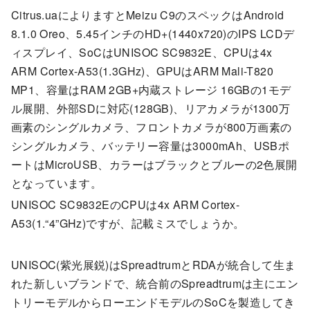
Citrus.uaによりますとMeizu C9のスペックはAndroid
8.1.0 Oreo、5.45インチのHD+(1440x720)のIPS LCDデ
ィスプレイ、SoCはUNISOC SC9832E、CPUは4x
ARM Cortex-A53(1.3GHz)、GPUはARM Mali-T820
MP1、容量はRAM 2GB+内蔵ストレージ 16GBの1モデ
ル展開、外部SDに対応(128GB)、リアカメラが1300万
画素のシングルカメラ、フロントカメラが800万画素の
シングルカメラ、バッテリー容量は3000mAh、USBポ
ートはMicroUSB、カラーはブラックとブルーの2色展開
となっています。
UNISOC SC9832EのCPUは4x ARM Cortex-
A53(1.“4”GHz)ですが、記載ミスでしょうか。
UNISOC(紫光展鋭)はSpreadtrumとRDAが統合して生ま
れた新しいブランドで、統合前のSpreadtrumは主にエン
トリーモデルからローエンドモデルのSoCを製造してき