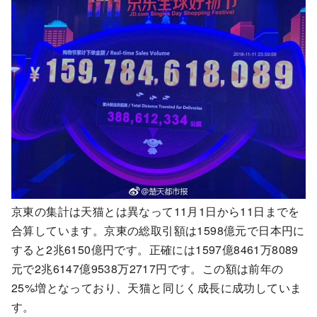
京東の集計は天猫とは異なって11月1日から11日までを
合算しています。京東の総取引額は1598億元で日本円に
すると2兆6150億円です。正確には1597億8461万8089
元で2兆6147億9538万2717円です。この額は前年の
25%増となっており、天猫と同じく成長に成功していま
す。