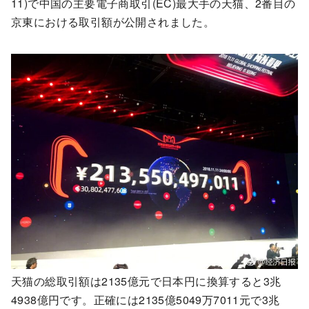
11)で中国の主要電子商取引(EC)最大手の天猫、2番目の
京東における取引額が公開されました。
天猫の総取引額は2135億元で日本円に換算すると3兆
4938億円です。正確には2135億5049万7011元で3兆