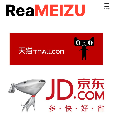
コ
ン
テ
ン
ツ
へ
移
動