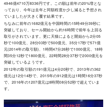
4946億4710万8336円です。この額は前年の20%増とな
っており、今年は去年と同額程度か少し減ると予想され
ていましたが大きく覆す結果です。
ちなみに前年の1682億元を中国時間の15時49分39秒に
突破しており、セール開始から約16時間で前年を上回る
取引がされています。更に天猫によると開始から2分05
秒で100億元、28分03秒で500億元、35分17秒で571億
元(2014年の取引額)、1時間47分26秒で1000億元、18時
間35分12秒で1800億元、22時間28分37秒で2000億元を
突破しているようです。
2012年の取引額の191億元は4分20秒で、2013年の362
億元は12分14秒で、2015年の912億元は1時間16分37秒
で、2016年の1207億元は8時間08分52秒で超えていま
す。