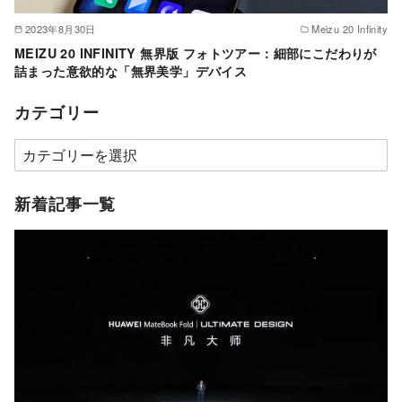
2023年8月30日
Meizu 20 Infinity
MEIZU 20 INFINITY 無界版 フォトツアー：細部にこだわりが
詰まった意欲的な「無界美学」デバイス
カテゴリー
カ
テ
ゴ
新着記事一覧
リ
ー