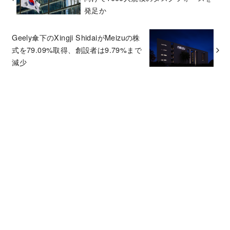
発足か
Geely傘下のXingji ShidaiがMeizuの株
式を79.09%取得、創設者は9.79%まで
減少