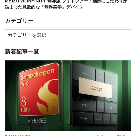
MEIZU 20 INFINITY 無界版 フォトツアー：細部にこだわりが
詰まった意欲的な「無界美学」デバイス
カテゴリー
カ
テ
ゴ
新着記事一覧
リ
ー