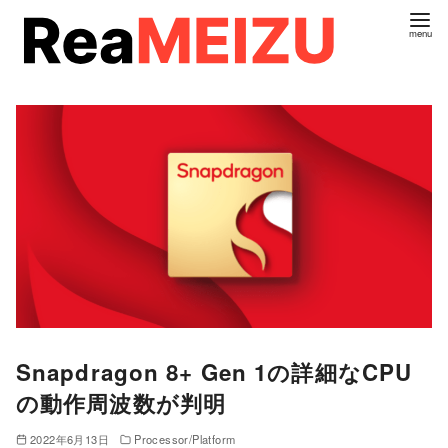
コ
ン
テ
ン
ツ
へ
移
動
Snapdragon 8+ Gen 1の詳細なCPU
の動作周波数が判明
2022年6月13日
Processor/Platform