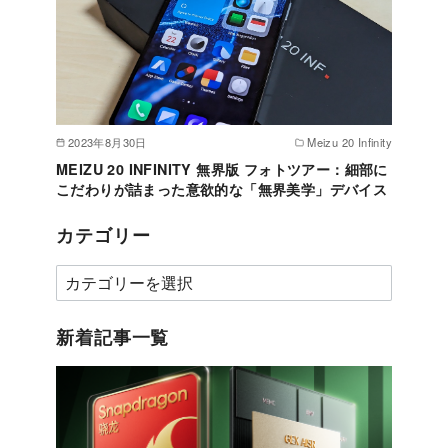
2023年8月30日
Meizu 20 Infinity
MEIZU 20 INFINITY 無界版 フォトツアー：細部に
こだわりが詰まった意欲的な「無界美学」デバイス
カテゴリー
カ
テ
ゴ
新着記事一覧
リ
ー