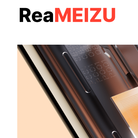
コ
ン
テ
ン
ツ
へ
移
動