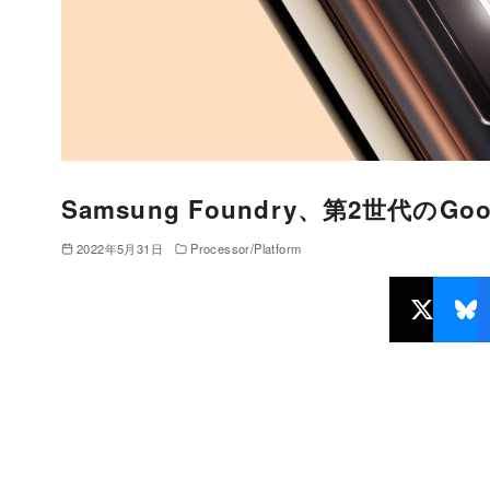
Samsung Foundry、第2世代のGo
2022年5月31日
Processor/Platform