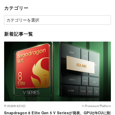
カテゴリー
カ
テ
ゴ
新着記事一覧
リ
ー
2026年8月5日
Processor/Platform
Snapdragon 8 Elite Gen 5 V Seriesが発表、GPUが8CUに削