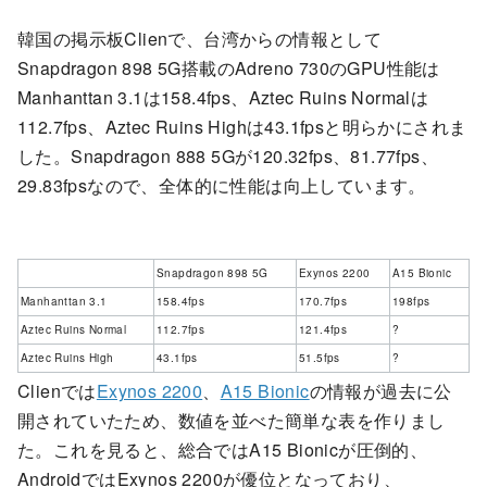
韓国の掲示板Clienで、台湾からの情報として
Snapdragon 898 5G搭載のAdreno 730のGPU性能は
Manhanttan 3.1は158.4fps、Aztec Ruins Normalは
112.7fps、Aztec Ruins Highは43.1fpsと明らかにされま
した。Snapdragon 888 5Gが120.32fps、81.77fps、
29.83fpsなので、全体的に性能は向上しています。
Snapdragon 898 5G
Exynos 2200
A15 Bionic
Manhanttan 3.1
158.4fps
170.7fps
198fps
Aztec Ruins Normal
112.7fps
121.4fps
?
Aztec Ruins High
43.1fps
51.5fps
?
Clienでは
Exynos 2200
、
A15 Bionic
の情報が過去に公
開されていたため、数値を並べた簡単な表を作りまし
た。これを見ると、総合ではA15 Bionicが圧倒的、
AndroidではExynos 2200が優位となっており、