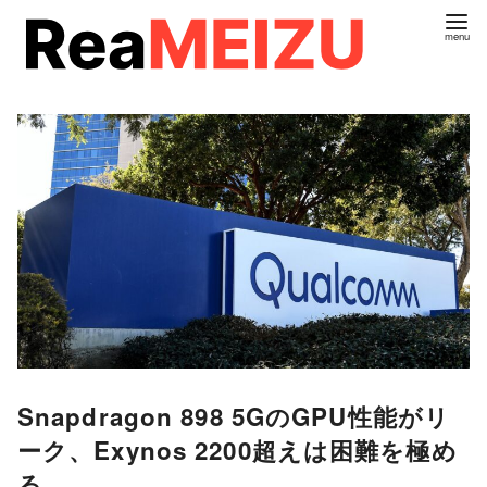
コ
ン
テ
ン
ツ
へ
移
動
Snapdragon 898 5GのGPU性能がリ
ーク、Exynos 2200超えは困難を極め
る