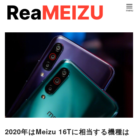
コ
ン
テ
ン
ツ
へ
移
動
2020年はMeizu 16Tに相当する機種は