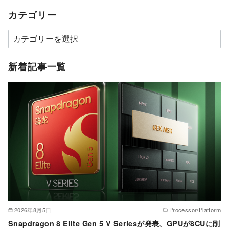
カテゴリー
カ
テ
ゴ
新着記事一覧
リ
ー
2026年8月5日
Processor/Platform
Snapdragon 8 Elite Gen 5 V Seriesが発表、GPUが8CUに削