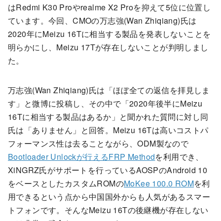
はRedmi K30 Proやrealme X2 Proを抑えて5位に位置し
ています。今回、CMOの万志強(Wan Zhiqiang)氏は
2020年にMeizu 16Tに相当する製品を発表しないことを
明らかにし、Meizu 17Tが存在しないことが判明しまし
た。
万志強(Wan Zhiqiang)氏は「ほぼ全ての返信を拝見しま
す」と微博に投稿し、その中で「2020年後半にMeizu
16Tに相当する製品はあるか」と聞かれた質問に対し同
氏は「ありません」と回答。Meizu 16Tは高いコストパ
フォーマンス性は去ることながら、ODM製なので
Bootloader Unlockが行えるFRP Method
を利用でき、
XiNGRZ氏がサポートを行っているAOSPのAndroid 10
をベースとしたカスタムROMの
MoKee 100.0 ROM
を利
用できるという点から中国国外からも人気があるスマー
トフォンです。そんなMeizu 16Tの後継機が存在しない