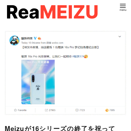
コ
ン
テ
ン
ツ
へ
移
動
Meizuが16シリーズの終了を祝って