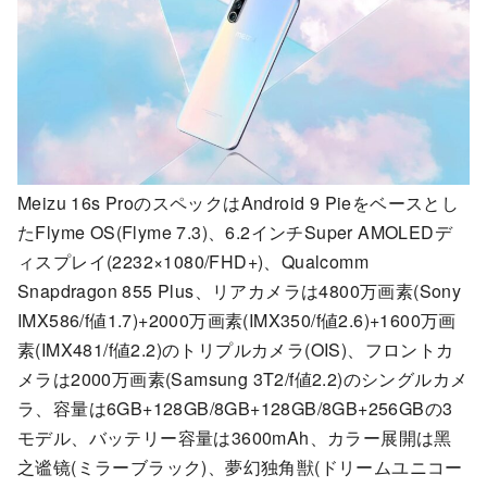
Meizu 16s ProのスペックはAndroid 9 Pieをベースとし
たFlyme OS(Flyme 7.3)、6.2インチSuper AMOLEDデ
ィスプレイ(2232×1080/FHD+)、Qualcomm
Snapdragon 855 Plus、リアカメラは4800万画素(Sony
IMX586/f値1.7)+2000万画素(IMX350/f値2.6)+1600万画
素(IMX481/f値2.2)のトリプルカメラ(OIS)、フロントカ
メラは2000万画素(Samsung 3T2/f値2.2)のシングルカメ
ラ、容量は6GB+128GB/8GB+128GB/8GB+256GBの3
モデル、バッテリー容量は3600mAh、カラー展開は黑
之谧镜(ミラーブラック)、夢幻独角獣(ドリームユニコー