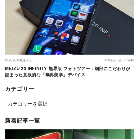
2023年8月30日
Meizu 20 Infinity
MEIZU 20 INFINITY 無界版 フォトツアー：細部にこだわりが
詰まった意欲的な「無界美学」デバイス
カテゴリー
カ
テ
ゴ
新着記事一覧
リ
ー