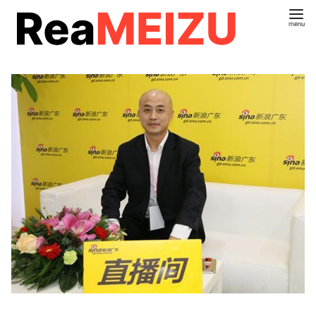
コ
ン
テ
ン
ツ
へ
移
動