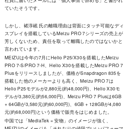
社員に届いたメールには「個人事情で辞める」と書かれ
ていたそうです。
しかし、褚淳岷 氏の離職理由は背面にタッチ可能なディ
スプレイを搭載しているMeizu PRO 7シリーズの売上が
芳しくないため、責任を取って離職したのではないかと
言われています。
MEIZUは今年の7月にHelio P25/X30を搭載したMeizu
PRO 7-S/PRO 7-H、Helio X30を搭載したMeizu PRO 7
Plusをリリースしましたが、価格がSnapdragon 835を
搭載した他のメーカーよりも高く、Meizu PRO 7は
Helio P25モデルが2,880元(約48,000円)、Helio X30モ
デルが3,380元(約56,000円)、Meizu PRO 7 Plusは6GB
+ 64GBが3,580元(約60,000円)、6GB + 128GBが4,080
元(約68,000円)という価格で販売をはじめました。
中国では「MediaTek = 安物」のイメージが強く、
MEIZUのイメージも「それなりの値段でいいパフォーマ