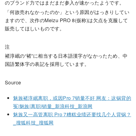
のブランド力ではまだまだ参入が速かったようです。
「何故売れなかったのか」という原因がはっきりしてい
ますので、次作のMeizu PRO 8(仮称)は欠点を克服して
販売してほしいものです。
注
褚淳岷の“褚”に相当する日本語漢字がなかったため、中
国語繁体字の表記を採用しています。
Source
魅族褚淳岷离职，或因Pro 7销量不好 网友：这锅背的
冤|魅族|离职|销量_新浪科技_新浪网
魅族又一高管离职 Pro 7糟糕业绩还要找几个人背锅？
_搜狐科技_搜狐网