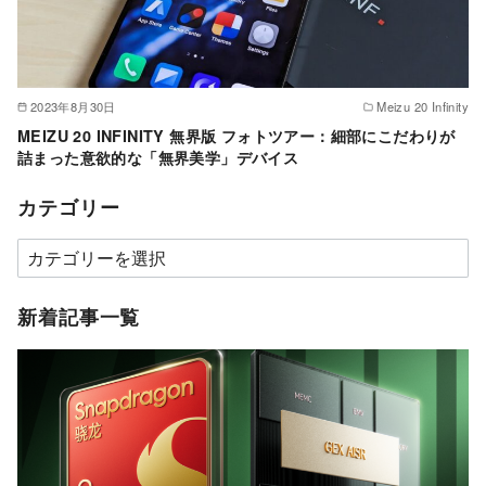
2023年8月30日
Meizu 20 Infinity
MEIZU 20 INFINITY 無界版 フォトツアー：細部にこだわりが
詰まった意欲的な「無界美学」デバイス
カテゴリー
カ
テ
ゴ
新着記事一覧
リ
ー