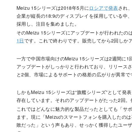
Meizu 15シリーズは2018年5月に
ロシアで発表
され
企業が縦長の18:9のディスプレイを採用している中、M
採用し、注目を集めました。
そのMeizu 15シリーズにアップデートが行われたの
1日
です。これで終わりです。販売してから2回しか
一方で中国市場向けのMeizu 15シリーズは2週間
アップデートがしっかりと行われており、リリースさ
と2個、市場によるサポートの格差の広がりが異常で
しかもMeizu 15シリーズは“旗艦シリーズ”として
存在しています。それのアップデートがたった2回。
これではどんなに魅力的な製品だったとしても「サ
ます。現に「Meizuのスマートフォンを購入したの
敗だった」という声もあり、せっかく獲得したユー