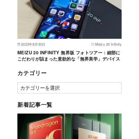
2023年8月30日
Meizu 20 Infinity
MEIZU 20 INFINITY 無界版 フォトツアー：細部に
こだわりが詰まった意欲的な「無界美学」デバイス
カテゴリー
カ
テ
ゴ
新着記事一覧
リ
ー