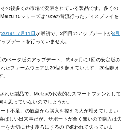
、その後多くの市場で発表されている製品です。多くの
eizu 15シリーズは16:9の昔流行ったディスプレイを
は
2018年7月11日
が最初で、2回目のアップデートが
8月
アップデートを行っていません。
に1回のベータ版のアップデート、約4ヶ月に1回の安定版の
れたファームウェアは20個を超えています。20個超え
す。
発表された製品で、Meizuの代表的なスマートフォンとして
何も思っていないのでしょうか。
ポート不足」の観点から購入を控える人が増えてしまい
は喜ばしい出来事だが、サポートが全く無いので購入は失
ザーを大切にせず蔑ろにするので嫌われて失っていま