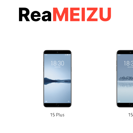
コ
ン
テ
ン
ツ
へ
移
動