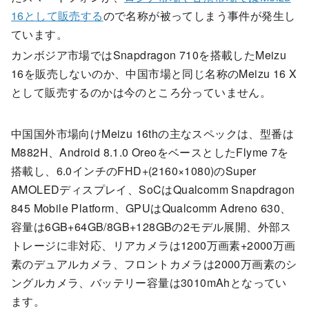
16として販売する
ので名称が被ってしまう事件が発生し
ています。
カンボジア市場ではSnapdragon 710を搭載したMeizu
16を販売しないのか、中国市場と同じ名称のMeizu 16 X
として販売するのかは今のところ分っていません。
中国国外市場向けMeizu 16thの主なスペックは、型番は
M882H、Android 8.1.0 OreoをベースとしたFlyme 7を
搭載し、6.0インチのFHD+(2160×1080)のSuper
AMOLEDディスプレイ、SoCはQualcomm Snapdragon
845 Mobile Platform、GPUはQualcomm Adreno 630、
容量は6GB+64GB/8GB+128GBの2モデル展開、外部ス
トレージに非対応、リアカメラは1200万画素+2000万画
素のデュアルカメラ、フロントカメラは2000万画素のシ
ングルカメラ、バッテリー容量は3010mAhとなってい
ます。