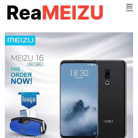
コ
ン
テ
ン
ツ
へ
移
動