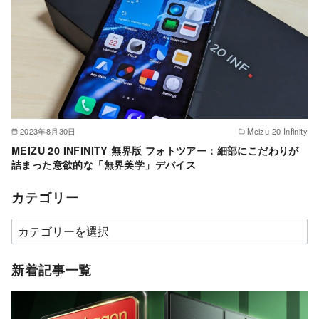
2023年8月30日
Meizu 20 Infinity
MEIZU 20 INFINITY 無界版 フォトツアー：細部にこだわりが
詰まった意欲的な「無界美学」デバイス
カテゴリー
カ
テ
ゴ
新着記事一覧
リ
ー