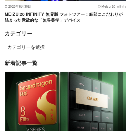
2023年8月30日
Meizu 20 Infinity
MEIZU 20 INFINITY 無界版 フォトツアー：細部にこだわりが
詰まった意欲的な「無界美学」デバイス
カテゴリー
カ
テ
ゴ
新着記事一覧
リ
ー