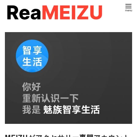
コ
ン
テ
ン
ツ
へ
移
動