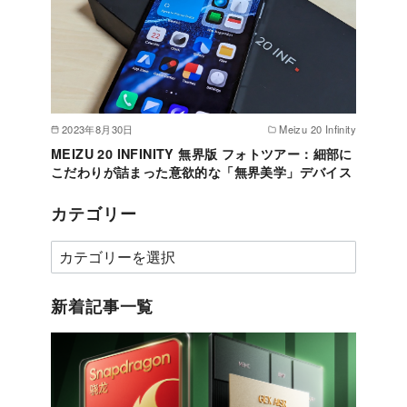
2023年8月30日
Meizu 20 Infinity
MEIZU 20 INFINITY 無界版 フォトツアー：細部に
こだわりが詰まった意欲的な「無界美学」デバイス
カテゴリー
カ
テ
ゴ
新着記事一覧
リ
ー