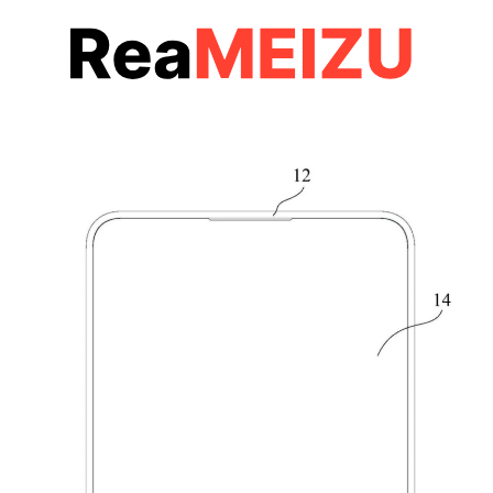
コ
ン
テ
ン
ツ
へ
移
動