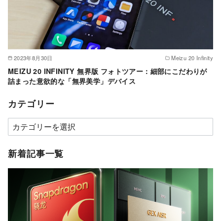
2023年8月30日
Meizu 20 Infinity
MEIZU 20 INFINITY 無界版 フォトツアー：細部にこだわりが
詰まった意欲的な「無界美学」デバイス
カテゴリー
カ
テ
ゴ
新着記事一覧
リ
ー