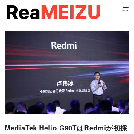
コ
ン
テ
ン
ツ
へ
移
動
MediaTek Helio G90TはRedmiが初採