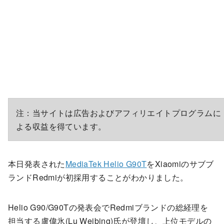
注：当サイトは広告およびアフィリエイトプログラムに
よる収益を得ています。
本日発表された
MediaTek Helio G90T
をXiaomiのサブブ
ランドRedmiが初採用することがわかりました。
Helio G90/G90Tの発表会でRedmiブランドの総経理を
担当する盧偉氷(Lu Weibing)氏が登壇し、上位モデルの