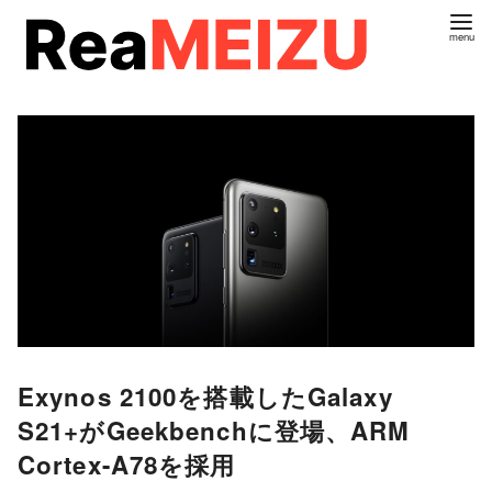
コ
ン
テ
ン
ツ
へ
移
動
Exynos 2100を搭載したGalaxy
S21+がGeekbenchに登場、ARM
Cortex-A78を採用