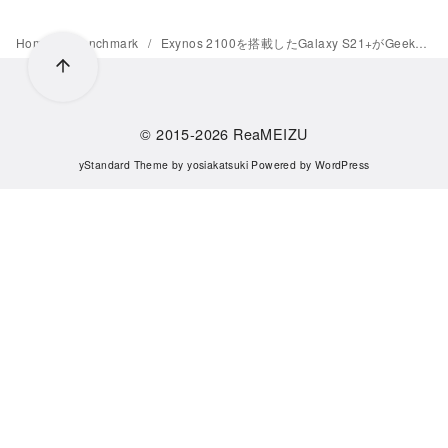
Home
Benchmark
Exynos 2100を搭載したGalaxy S21+がGeekbenchに登場、ARM Cortex-A78を採用
© 2015-2026
ReaMEIZU
yStandard Theme
by
yosiakatsuki
Powered by
WordPress