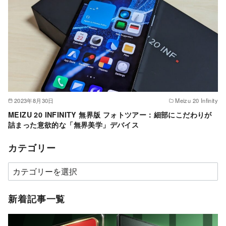
2023年8月30日
Meizu 20 Infinity
MEIZU 20 INFINITY 無界版 フォトツアー：細部にこだわりが
詰まった意欲的な「無界美学」デバイス
カテゴリー
カ
テ
ゴ
新着記事一覧
リ
ー