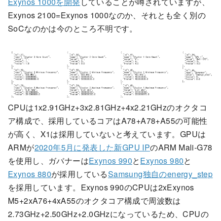
Exynos 1000を開発
していることが噂されていますが、
Exynos 2100=Exynos 1000なのか、それとも全く別の
SoCなのかは今のところ不明です。
CPUは1x2.91GHz+3x2.81GHz+4x2.21GHzのオクタコ
ア構成で、採用しているコアはA78+A78+A55の可能性
が高く、X1は採用していないと考えています。GPUは
ARMが
2020年5月に発表した新GPU IP
のARM Mali-G78
を使用し、ガバナーは
Exynos 990
と
Exynos 980
と
Exynos 880
が採用している
Samsung独自のenergy_step
を採用しています。Exynos 990のCPUは2xExynos
M5+2xA76+4xA55のオクタコア構成で周波数は
2.73GHz+2.50GHz+2.0GHzになっているため、CPUの