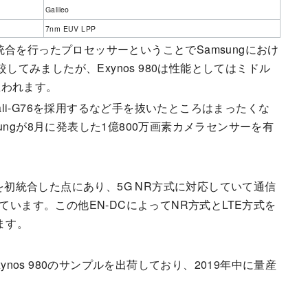
Galileo
7nm EUV LPP
合を行ったプロセッサーということでSamsungにおけ
と比較してみましたが、Exynos 980は性能としてはミドル
思われます。
M Mali-G76を採用するなど手を抜いたところはまったくな
ngが8月に発表した1億800万画素カメラセンサーを有
モデムを初統合した点にあり、5G NR方式に対応していて通信
なっています。この他EN-DCによってNR方式とLTE方式を
ます。
Exynos 980のサンプルを出荷しており、2019年中に量産