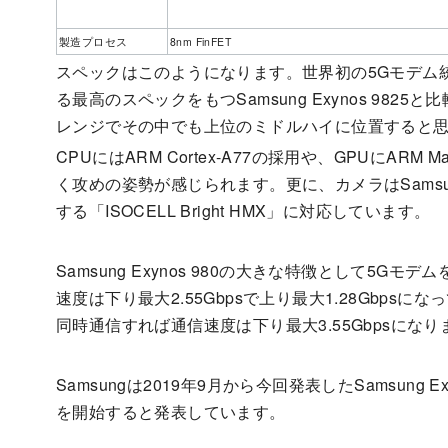
製造プロセス
8nm FinFET
スペックはこのようになります。世界初の5Gモデム統
る最高のスペックをもつSamsung Exynos 9825
レンジでその中でも上位のミドルハイに位置すると
CPUにはARM Cortex-A77の採用や、GPUにAR
く攻めの姿勢が感じられます。更に、カメラはSamsu
する「ISOCELL Bright HMX」に対応しています。
Samsung Exynos 980の大きな特徴として5G
速度は下り最大2.55Gbpsで上り最大1.28Gbpsに
同時通信すれば通信速度は下り最大3.55Gbpsになり
Samsungは2019年9月から今回発表したSamsung 
を開始すると発表しています。