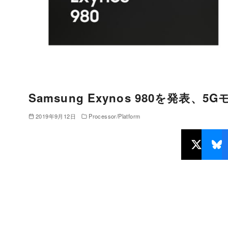
Samsung Exynos 980を発
2019年9月12日
Processor/Platform