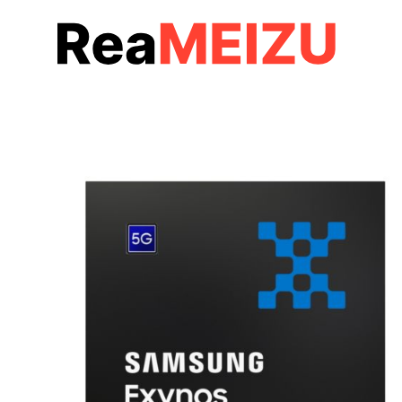
コ
ン
テ
ン
ツ
へ
移
動