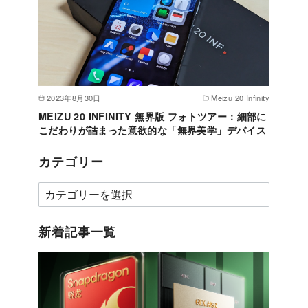
2023年8月30日
Meizu 20 Infinity
MEIZU 20 INFINITY 無界版 フォトツアー：細部に
こだわりが詰まった意欲的な「無界美学」デバイス
カテゴリー
カ
テ
ゴ
新着記事一覧
リ
ー