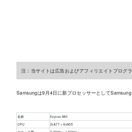
注：当サイトは広告およびアフィリエイトプログ
Samsungは9月4日に新プロセッサーとしてSamsung 
名称
Exynos 980
CPU
2xA77 + 6xA55
クロック数
2,2GHz + 1.8GHz