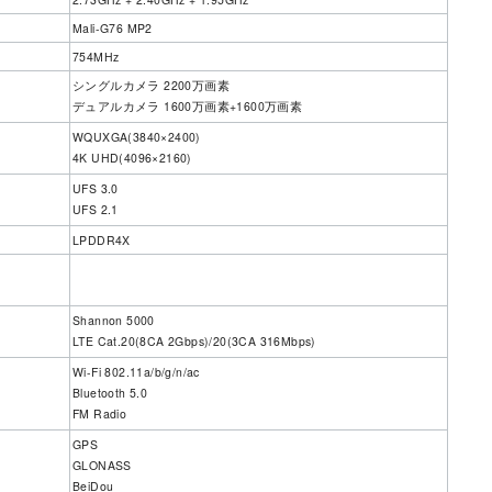
Mali-G76 MP2
754MHz
シングルカメラ 2200万画素
デュアルカメラ 1600万画素+1600万画素
WQUXGA(3840×2400)
4K UHD(4096×2160)
UFS 3.0
UFS 2.1
LPDDR4X
Shannon 5000
LTE Cat.20(8CA 2Gbps)/20(3CA 316Mbps)
Wi-Fi 802.11a/b/g/n/ac
Bluetooth 5.0
FM Radio
GPS
GLONASS
BeiDou