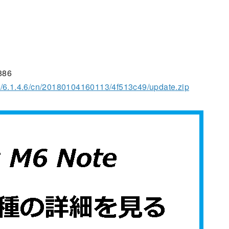
886
e/6.1.4.6/cn/20180104160113/4f513c49/update.zip