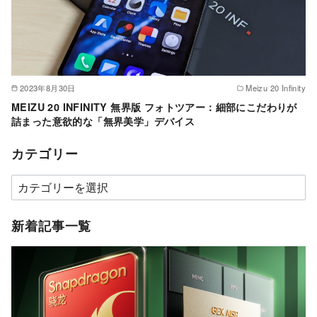
2023年8月30日
Meizu 20 Infinity
MEIZU 20 INFINITY 無界版 フォトツアー：細部にこだわりが
詰まった意欲的な「無界美学」デバイス
カテゴリー
カ
テ
ゴ
新着記事一覧
リ
ー