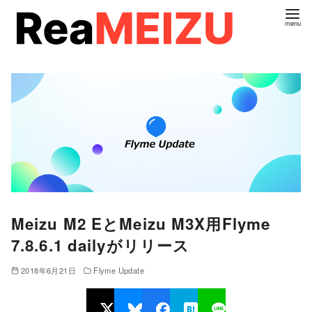
コ
ン
テ
ン
ツ
へ
移
動
Meizu M2 EとMeizu M3X用Flyme
7.8.6.1 dailyがリリース
2018年6月21日
Flyme Update