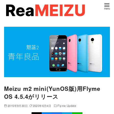
コ
ン
テ
ン
ツ
へ
移
動
Meizu m2 mini(YunOS版)用Flyme
OS 4.5.4がリリース
2015年9月30日
2020年6月4日
Flyme Update