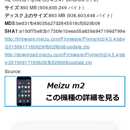
サイズ
:893 MB (936,600,249 バイト)
ディスク上のサイズ
:893 MB (936,603,648 バイト)
MD5
:bed31fb48035a27d2845518cfb529b08
SHA1
:a10df75e83b173bfe1beea55a839a947196d799e
http://firmware.meizu.com/Firmware/Flyme/m2/4.5.4/pby
/20150917160629/fb529b08/update.zip
http://download.meizu.com/Firmware/Flyme/m2/4.5.4/pb
y/20150917160629/fb529b08/update.zip
Source: