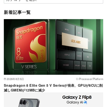
テ
ゴ
新着記事一覧
リ
ー
2026年8月5日
Processor/Platform
Snapdragon 8 Elite Gen 5 V Seriesが発表、GPUが8CUに削
減しGMEMが12MBに減少