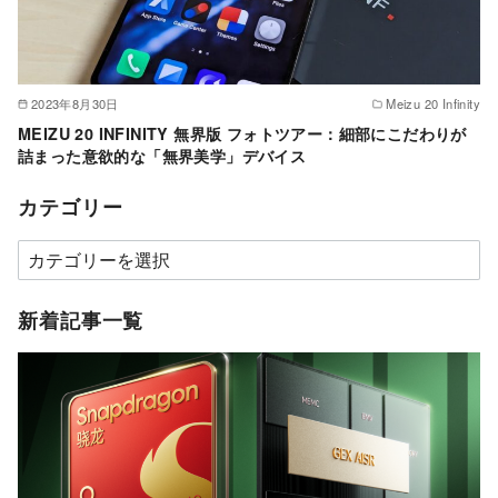
2023年8月30日
Meizu 20 Infinity
MEIZU 20 INFINITY 無界版 フォトツアー：細部にこだわりが
詰まった意欲的な「無界美学」デバイス
カテゴリー
カ
テ
ゴ
新着記事一覧
リ
ー