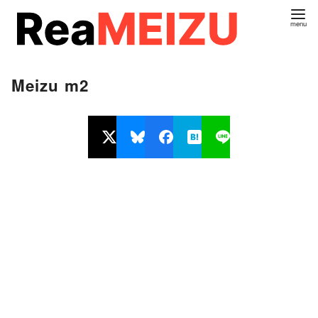
コ
ン
テ
ン
Meizu m2
ツ
へ
移
動