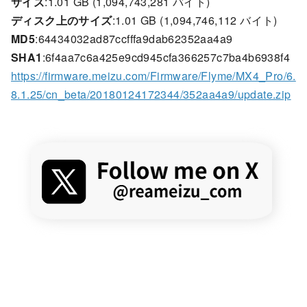
サイズ
:1.01 GB (1,094,743,281 バイト)
ディスク上のサイズ
:1.01 GB (1,094,746,112 バイト)
MD5
:64434032ad87ccfffa9dab62352aa4a9
SHA1
:6f4aa7c6a425e9cd945cfa366257c7ba4b6938f4
https://firmware.meizu.com/Firmware/Flyme/MX4_Pro/6.
8.1.25/cn_beta/20180124172344/352aa4a9/update.zip