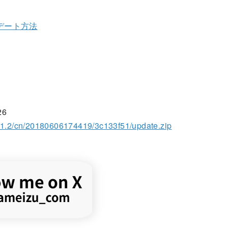
デート方法
26
0.1.2/cn/20180606174419/3c133f51/update.zip