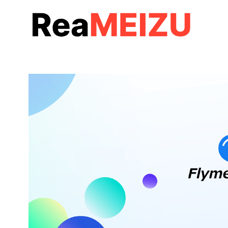
コ
ン
テ
ン
ツ
へ
移
動