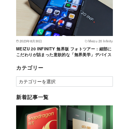
2023年8月30日
Meizu 20 Infinity
MEIZU 20 INFINITY 無界版 フォトツアー：細部に
こだわりが詰まった意欲的な「無界美学」デバイス
カテゴリー
カ
テ
ゴ
新着記事一覧
リ
ー