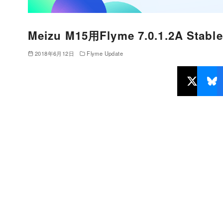
Meizu M15用Flyme 7.0.1.2A St
2018年6月12日
Flyme Update