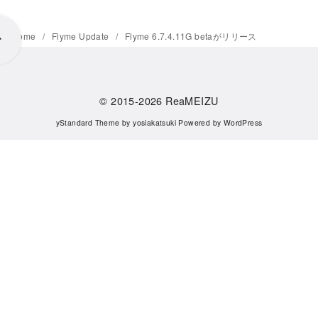
Home
Flyme Update
Flyme 6.7.4.11G betaがリリース
© 2015-2026
ReaMEIZU
yStandard Theme
by
yosiakatsuki
Powered by
WordPress