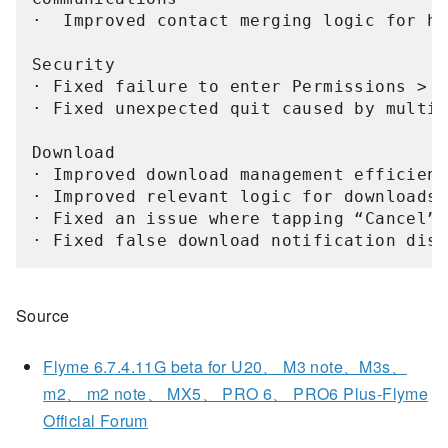
·  Improved contact merging logic for hi
Security

· Fixed failure to enter Permissions > A
· Fixed unexpected quit caused by multip
Download

· Improved download management efficienc
· Improved relevant logic for downloads,
· Fixed an issue where tapping “Cancel” 
· Fixed false download notification dis
Source
Flyme 6.7.4.11G beta for U20、 M3 note、M3s、
m2、 m2 note、 MX5、 PRO 6、 PRO6 Plus-Flyme
Official Forum