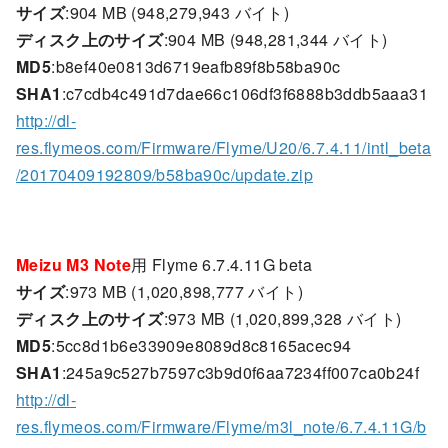
サイズ
:904 MB (948,279,943 バイト)
ディスク上のサイズ
:904 MB (948,281,344 バイト)
MD5
:b8ef40e0813d6719eafb89f8b58ba90c
SHA1
:c7cdb4c491d7dae66c106df3f6888b3ddb5aaa31
http://dl-
res.flymeos.com/Firmware/Flyme/U20/6.7.4.11/intl_beta
/20170409192809/b58ba90c/update.zip
Meizu M3 Note
用 Flyme 6.7.4.11G beta
サイズ
:973 MB (1,020,898,777 バイト)
ディスク上のサイズ
:973 MB (1,020,899,328 バイト)
MD5
:5cc8d1b6e33909e8089d8c8165acec94
SHA1
:245a9c527b7597c3b9d0f6aa7234ff007ca0b24f
http://dl-
res.flymeos.com/Firmware/Flyme/m3l_note/6.7.4.11G/b