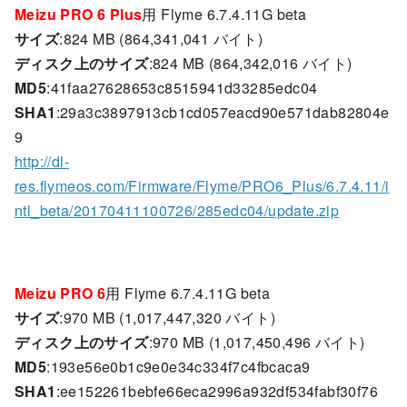
Meizu PRO 6 Plus
用 Flyme 6.7.4.11G beta
サイズ
:824 MB (864,341,041 バイト)
ディスク上のサイズ
:824 MB (864,342,016 バイト)
MD5
:41faa27628653c8515941d33285edc04
SHA1
:29a3c3897913cb1cd057eacd90e571dab82804e
9
http://dl-
res.flymeos.com/Firmware/Flyme/PRO6_Plus/6.7.4.11/i
ntl_beta/20170411100726/285edc04/update.zip
Meizu PRO 6
用 Flyme 6.7.4.11G beta
サイズ
:970 MB (1,017,447,320 バイト)
ディスク上のサイズ
:970 MB (1,017,450,496 バイト)
MD5
:193e56e0b1c9e0e34c334f7c4fbcaca9
SHA1
:ee152261bebfe66eca2996a932df534fabf30f76