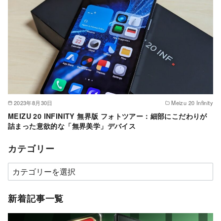
2023年8月30日
Meizu 20 Infinity
MEIZU 20 INFINITY 無界版 フォトツアー：細部にこだわりが
詰まった意欲的な「無界美学」デバイス
カテゴリー
カ
テ
ゴ
新着記事一覧
リ