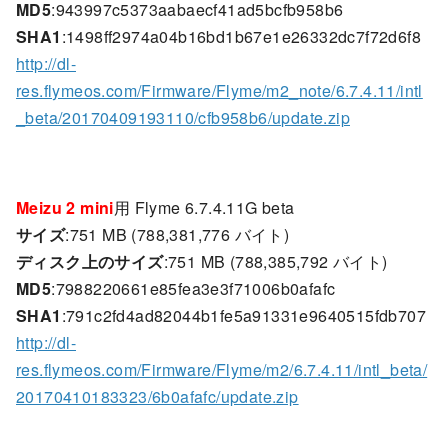
MD5
:943997c5373aabaecf41ad5bcfb958b6
SHA1
:1498ff2974a04b16bd1b67e1e26332dc7f72d6f8
http://dl-
res.flymeos.com/Firmware/Flyme/m2_note/6.7.4.11/intl
_beta/20170409193110/cfb958b6/update.zip
Meizu 2 mini
用 Flyme 6.7.4.11G beta
サイズ
:751 MB (788,381,776 バイト)
ディスク上のサイズ
:751 MB (788,385,792 バイト)
MD5
:7988220661e85fea3e3f71006b0afafc
SHA1
:791c2fd4ad82044b1fe5a91331e9640515fdb707
http://dl-
res.flymeos.com/Firmware/Flyme/m2/6.7.4.11/intl_beta/
20170410183323/6b0afafc/update.zip