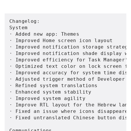
Changelog:

System

· Added new app: Themes

· Improved Home screen icon layout

· Improved notification storage strategy
· Improved notification shade display wh
· Improved efficiency for Task Manager’s
· Optimized text color on lock screen fo
· Improved accuracy for system time disp
· Adjusted trigger method of Developer O
· Refined system translations

· Enhanced system stability

· Improved system agility

· Improve RTL layout for the Hebrew lang
· Fixed an issue where icons disappeared
· Fixed untranslated Chinese button disp
Communications
