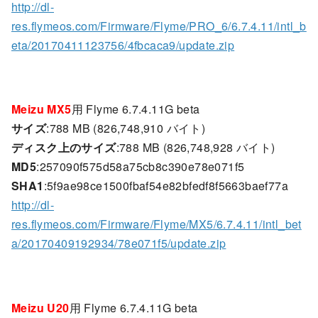
http://dl-
res.flymeos.com/Firmware/Flyme/PRO_6/6.7.4.11/intl_b
eta/20170411123756/4fbcaca9/update.zip
Meizu MX5
用 Flyme 6.7.4.11G beta
サイズ
:788 MB (826,748,910 バイト)
ディスク上のサイズ
:788 MB (826,748,928 バイト)
MD5
:257090f575d58a75cb8c390e78e071f5
SHA1
:5f9ae98ce1500fbaf54e82bfedf8f5663baef77a
http://dl-
res.flymeos.com/Firmware/Flyme/MX5/6.7.4.11/intl_bet
a/20170409192934/78e071f5/update.zip
Meizu U20
用 Flyme 6.7.4.11G beta