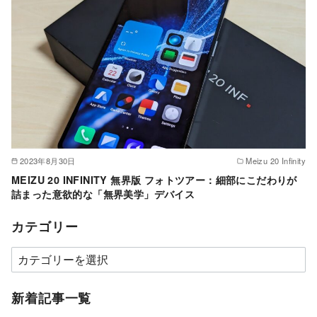
2023年8月30日
Meizu 20 Infinity
MEIZU 20 INFINITY 無界版 フォトツアー：細部にこだわりが
詰まった意欲的な「無界美学」デバイス
カテゴリー
カ
テ
ゴ
新着記事一覧
リ