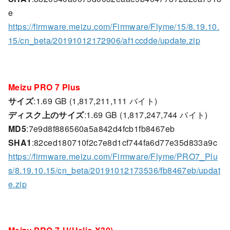
e
https://firmware.meizu.com/Firmware/Flyme/15/8.19.10.
15/cn_beta/20191012172906/af1ccdde/update.zip
Meizu PRO 7 Plus
サイズ
:1.69 GB (1,817,211,111 バイト)
ディスク上のサイズ
:1.69 GB (1,817,247,744 バイト)
MD5
:7e9d8f886560a5a842d4fcb1fb8467eb
SHA1
:82ced180710f2c7e8d1cf744fa6d77e35d833a9c
https://firmware.meizu.com/Firmware/Flyme/PRO7_Plu
s/8.19.10.15/cn_beta/20191012173536/fb8467eb/updat
e.zip