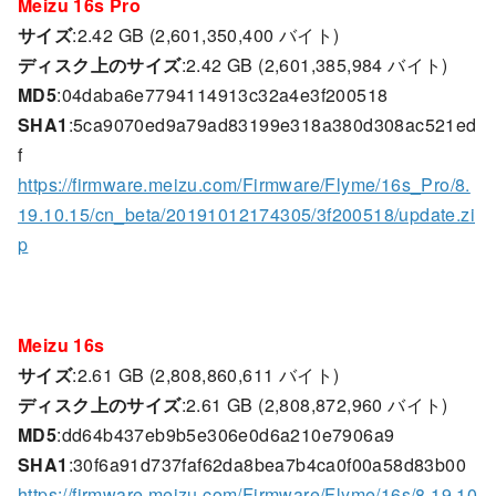
Meizu 16s Pro
サイズ
:2.42 GB (2,601,350,400 バイト)
ディスク上のサイズ
:2.42 GB (2,601,385,984 バイト)
MD5
:04daba6e7794114913c32a4e3f200518
SHA1
:5ca9070ed9a79ad83199e318a380d308ac521ed
f
https://firmware.meizu.com/Firmware/Flyme/16s_Pro/8.
19.10.15/cn_beta/20191012174305/3f200518/update.zi
p
Meizu 16s
サイズ
:2.61 GB (2,808,860,611 バイト)
ディスク上のサイズ
:2.61 GB (2,808,872,960 バイト)
MD5
:dd64b437eb9b5e306e0d6a210e7906a9
SHA1
:30f6a91d737faf62da8bea7b4ca0f00a58d83b00
https://firmware.meizu.com/Firmware/Flyme/16s/8.19.10