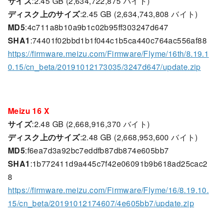
サイズ
:2.45 GB (2,634,722,875 バイト)
ディスク上のサイズ
:2.45 GB (2,634,743,808 バイト)
MD5
:4c711a8b10a9b1c02b95ff303247d647
SHA1
:74401f02bbd1b1f044c1b5ca440c764ac556af88
https://firmware.meizu.com/Firmware/Flyme/16th/8.19.1
0.15/cn_beta/20191012173035/3247d647/update.zip
Meizu 16 X
サイズ
:2.48 GB (2,668,916,370 バイト)
ディスク上のサイズ
:2.48 GB (2,668,953,600 バイト)
MD5
:f6ea7d3a92bc7eddfb87db874e605bb7
SHA1
:1b772411d9a445c7f42e06091b9b618ad25cac2
8
https://firmware.meizu.com/Firmware/Flyme/16/8.19.10.
15/cn_beta/20191012174607/4e605bb7/update.zip