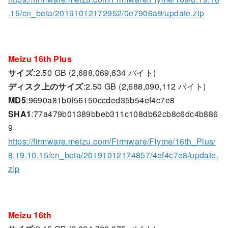
.15/cn_beta/20191012172952/0e7906a9/update.zip
Meizu 16th Plus
サイズ
:2.50 GB (2,688,069,634 バイト)
ディスク上のサイズ
:2.50 GB (2,688,090,112 バイト)
MD5
:9690a81b0f56150ccded35b54ef4c7e8
SHA1
:77a479b01389bbeb311c108db62cb8c6dc4b886
9
https://firmware.meizu.com/Firmware/Flyme/16th_Plus/
8.19.10.15/cn_beta/20191012174857/4ef4c7e8/update.
zip
Meizu 16th