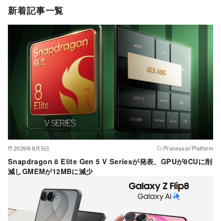
ゴ
新着記事一覧
リ
ー
2026年8月5日
Processor/Platform
Snapdragon 8 Elite Gen 5 V Seriesが発表、GPUが8CUに削
減しGMEMが12MBに減少