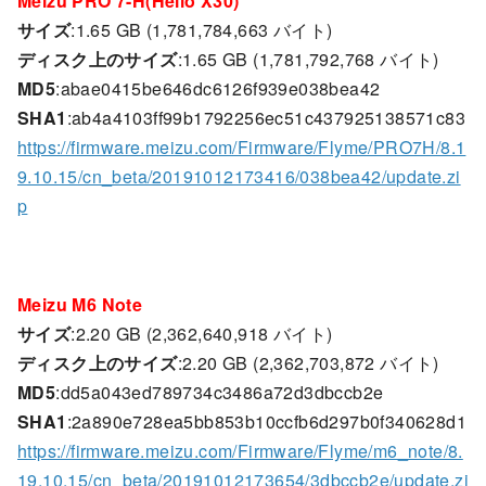
Meizu PRO 7-H(Helio X30)
サイズ
:1.65 GB (1,781,784,663 バイト)
ディスク上のサイズ
:1.65 GB (1,781,792,768 バイト)
MD5
:abae0415be646dc6126f939e038bea42
SHA1
:ab4a4103ff99b1792256ec51c437925138571c83
https://firmware.meizu.com/Firmware/Flyme/PRO7H/8.1
9.10.15/cn_beta/20191012173416/038bea42/update.zi
p
Meizu M6 Note
サイズ
:2.20 GB (2,362,640,918 バイト)
ディスク上のサイズ
:2.20 GB (2,362,703,872 バイト)
MD5
:dd5a043ed789734c3486a72d3dbccb2e
SHA1
:2a890e728ea5bb853b10ccfb6d297b0f340628d1
https://firmware.meizu.com/Firmware/Flyme/m6_note/8.
19.10.15/cn_beta/20191012173654/3dbccb2e/update.zi