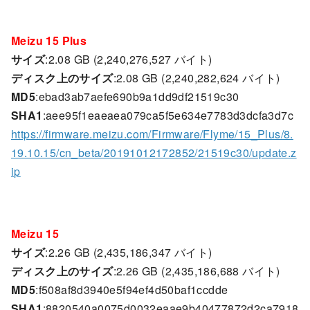
Meizu 15 Plus
サイズ
:2.08 GB (2,240,276,527 バイト)
ディスク上のサイズ
:2.08 GB (2,240,282,624 バイト)
MD5
:ebad3ab7aefe690b9a1dd9df21519c30
SHA1
:aee95f1eaeaea079ca5f5e634e7783d3dcfa3d7c
https://firmware.meizu.com/Firmware/Flyme/15_Plus/8.
19.10.15/cn_beta/20191012172852/21519c30/update.z
ip
Meizu 15
サイズ
:2.26 GB (2,435,186,347 バイト)
ディスク上のサイズ
:2.26 GB (2,435,186,688 バイト)
MD5
:f508af8d3940e5f94ef4d50baf1ccdde
SHA1
:8820540a0075d0032eaae9b40477872d2ca7918