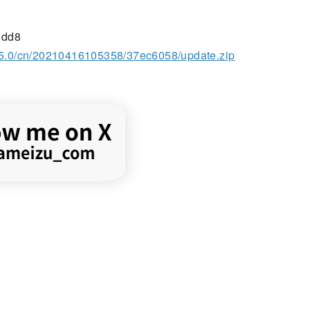
8dd8
1.5.0/cn/20210416105358/37ec6058/update.zip