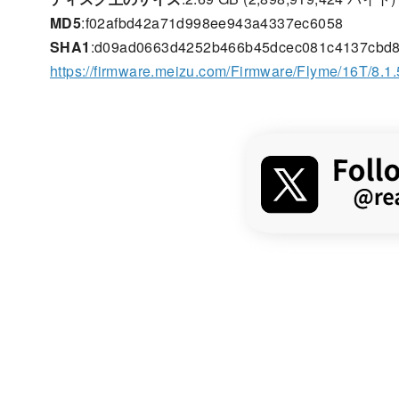
MD5
:f02afbd42a71d998ee943a4337ec6058
SHA1
:d09ad0663d4252b466b45dcec081c4137cbd
https://firmware.meizu.com/Firmware/Flyme/16T/8.