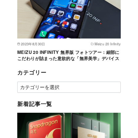
2023年8月30日
Meizu 20 Infinity
MEIZU 20 INFINITY 無界版 フォトツアー：細部に
こだわりが詰まった意欲的な「無界美学」デバイス
カテゴリー
カ
テ
ゴ
新着記事一覧
リ
ー