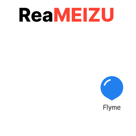
コ
ン
テ
ン
ツ
へ
移
動