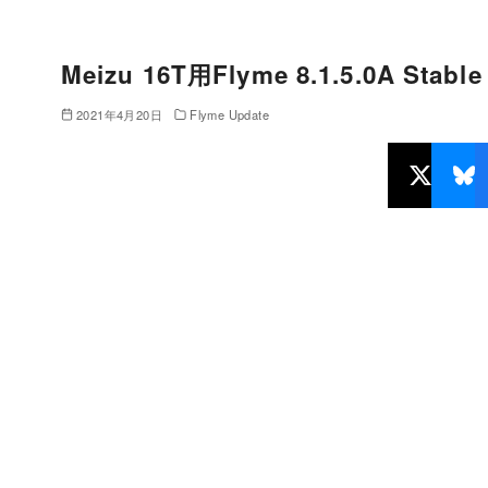
Meizu 16T用Flyme 8.1.5.0A Sta
2021年4月20日
Flyme Update