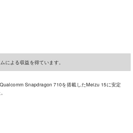
ラムによる収益を得ています。
とQualcomm Snapdragon 710を搭載したMeizu 15に安定
た。