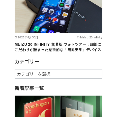
2023年8月30日
Meizu 20 Infinity
MEIZU 20 INFINITY 無界版 フォトツアー：細部に
こだわりが詰まった意欲的な「無界美学」デバイス
カテゴリー
カ
テ
ゴ
新着記事一覧
リ
ー