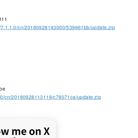
311
s/7.1.1.0/cn/20180928143000/539661bb/update.zip
be
.1.0/cn/20180928113119/c78071ca/update.zip