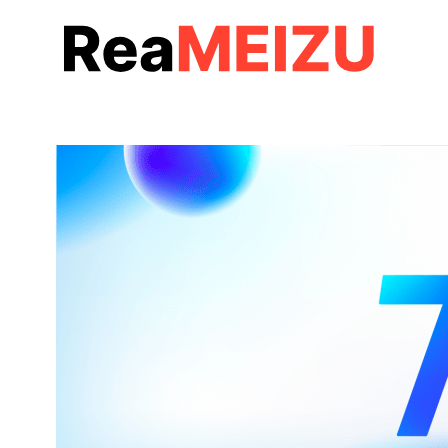
コ
ン
テ
ン
ツ
へ
移
動