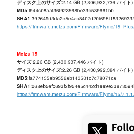
ディスク上のサイズ
:2.14 GB (2,306,932,736 バイト)
MD5
:f944c08aaf36f923568be33e539661bb
SHA1
:392649d3da2e5e4ac8407d20f695f18326933
https://firmware.meizu.com/Firmware/Flyme/15_Plu
Meizu 15
サイズ
:2.26 GB (2,430,937,446 バイト)
ディスク上のサイズ
:2.26 GB (2,430,992,384 バイト)
MD5
:fa774135ab9556ab143501c7c78071ca
SHA1
:068eb5efc693f2f954e5c442d1ee9e33873594
https://firmware.meizu.com/Firmware/Flyme/15/7.1