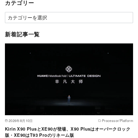
カテゴリー
カ
テ
ゴ
新着記事一覧
リ
ー
2026年8月10日
Processor/Platform
Kirin X90 PlusとXE90が登場、X90 Plusはオーバークロック
版・XE90はT93 Proのリネーム版