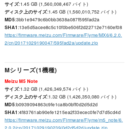
サイズ
:1.45 GB (1,560,008,467 バイト)
ディスク上のサイズ
:1.45 GB (1,560,010,752 バイト)
MD5
:3bb1e9479c6b0bb3638a087f595fad2a
SHA1
:13e5d5acee8c5c10f0be506f2d22712e7160ef08
https://firmware.meizu.com/Firmware/Flyme/MX6/6.2.0.
2/cn/20171029190047/595fad2a/update.zip
Mシリーズ(1機種)
Meizu M5 Note
サイズ
:1.32 GB (1,426,349,574 バイト)
ディスク上のサイズ
:1.32 GB (1,426,350,080 バイト)
MD5
:b0939094863c9fe1ca8b0bff0d2d5d2d
SHA1
:4f83761ab90efe1215ea2f33ecec0fe7d7d5cd4d
https://firmware.meizu.com/Firmware/Flyme/m5_note/6.
2.0.2/cn/20171029190239/0d2d5d2d/update.zip