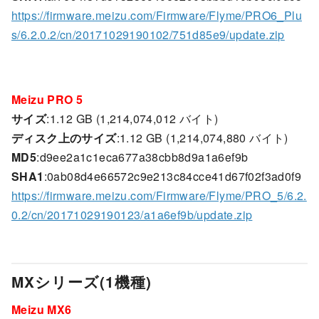
https://firmware.meizu.com/Firmware/Flyme/PRO6_Plu
s/6.2.0.2/cn/20171029190102/751d85e9/update.zip
Meizu PRO 5
サイズ
:1.12 GB (1,214,074,012 バイト)
ディスク上のサイズ
:1.12 GB (1,214,074,880 バイト)
MD5
:d9ee2a1c1eca677a38cbb8d9a1a6ef9b
SHA1
:0ab08d4e66572c9e213c84cce41d67f02f3ad0f9
https://firmware.meizu.com/Firmware/Flyme/PRO_5/6.2.
0.2/cn/20171029190123/a1a6ef9b/update.zip
MXシリーズ(1機種)
Meizu MX6