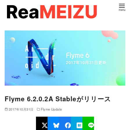
コ
ン
テ
ン
ツ
へ
移
動
Flyme 6.2.0.2A Stableがリリース
2017年10月31日
Flyme Update