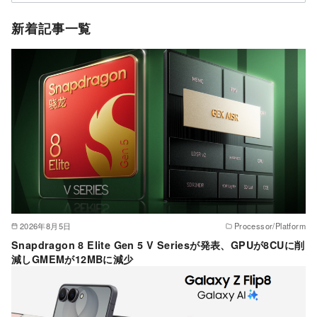
テ
ゴ
新着記事一覧
リ
ー
2026年8月5日
Processor/Platform
Snapdragon 8 Elite Gen 5 V Seriesが発表、GPUが8CUに削
減しGMEMが12MBに減少