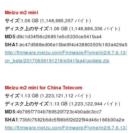
Meizu m2 mini
サイズ
:1.06 GB (1,148,685,357 バイト)
ディスク上のサイズ
:1.06 GB (1,148,686,336 バイト)
MD5
:d9c1d34f56c26851e5c5330ce541faa4
SHA1
:ec47d588ed06e15be9f4c43880350fc183a429a5
http://firmware.meizu.com/Firmware/Flyme/m2/6.7.6.13/
cn_beta/20170609191218/e541faa4/update.zip
Meizu m2 mini for China Telecom
サイズ
:1.13 GB (1,223,121,112 バイト)
ディスク上のサイズ
:1.13 GB (1,223,122,944 バイト)
MD5
:4b795f7704b789520f723c4b0adc3cc7
SHA1
:73bfc7582b5dc5f98b5f2d22f94d46c166b30a2e
http://firmware.meizu.com/Firmware/Flyme/m2/6.7.6.13/