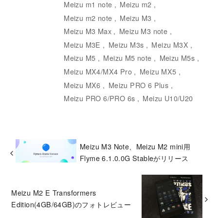
Meizu m1 note
Meizu m2
Meizu m2 note
Meizu M3
Meizu M3 Max
Meizu M3 note
Meizu M3E
Meizu M3s
Meizu M3X
Meizu M5
Meizu M5 note
Meizu M5s
Meizu MX4/MX4 Pro
Meizu MX5
Meizu MX6
Meizu PRO 6 Plus
Meizu PRO 6/PRO 6s
Meizu U10/U20
Meizu M3 Note、Meizu M2 mini用
Flyme 6.1.0.0G Stableがリリース
Meizu M2 E Transformers
Edition(4GB/64GB)のフォトレビュー