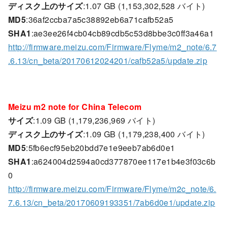
ディスク上のサイズ
:1.07 GB (1,153,302,528 バイト)
MD5
:36af2ccba7a5c38892eb6a71cafb52a5
SHA1
:ae3ee26f4cb04cb89cdb5c53d8bbe3c0ff3a46a1
http://firmware.meizu.com/Firmware/Flyme/m2_note/6.7
.6.13/cn_beta/20170612024201/cafb52a5/update.zip
Meizu m2 note for China Telecom
サイズ
:1.09 GB (1,179,236,969 バイト)
ディスク上のサイズ
:1.09 GB (1,179,238,400 バイト)
MD5
:5fb6ecf95eb20bdd7e1e9eeb7ab6d0e1
SHA1
:a624004d2594a0cd377870ee117e1b4e3f03c6b
0
http://firmware.meizu.com/Firmware/Flyme/m2c_note/6.
7.6.13/cn_beta/20170609193351/7ab6d0e1/update.zip