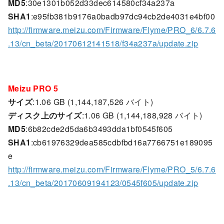
MD5
:30e1301b052d33dec614580cf34a237a
SHA1
:e95fb381b9176a0badb97dc94cb2de4031e4bf00
http://firmware.meizu.com/Firmware/Flyme/PRO_6/6.7.6
.13/cn_beta/20170612141518/f34a237a/update.zip
Meizu PRO 5
サイズ
:1.06 GB (1,144,187,526 バイト)
ディスク上のサイズ
:1.06 GB (1,144,188,928 バイト)
MD5
:6b82cde2d5da6b3493dda1bf0545f605
SHA1
:cb61976329dea585cdbfbd16a7766751e189095
e
http://firmware.meizu.com/Firmware/Flyme/PRO_5/6.7.6
.13/cn_beta/20170609194123/0545f605/update.zip