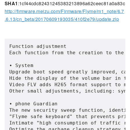
SHA1
:1cf44cdc82431245383213896a62ceec81a0a83c
http://firmware.meizu.com/Firmware/Flyme/m1_note/6.7
.6.13/cn_beta/20170609193035/410f2e79/update.zip
Function adjustment

Each function from the creation to the f
• System

Upgrade boot speed greatly improved, cal
Hide the display of the volume bar in th
Video FLV adds H265 format support to me
Other small adjustments, including: sync
• phone Guardian

The new security sweep function, identif
"Flyme safe keyboard" that prevents priv
Intimate "high consumption of traffic re
Optimize the garbage cleanup strategy to