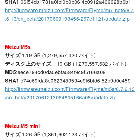
SHA1
:06f54cb1781a0fbf0b0b06f4c0912a409628b6bf
http://firmware.meizu.com/Firmware/Flyme/m5_note/6.7
.6.13/cn_beta/20170609193456/267e1121/update.zip
Meizu M5s
サイズ
:1.19 GB (1,279,557,420 バイト)
ディスク上のサイズ
:1.19 GB (1,279,557,632 バイト)
MD5
:eece794cd0da5ebfa584f9c9f5166a08
SHA1
:c74c69fda8e0623489594c9f6bfd6f52b9d0c459
http://firmware.meizu.com/Firmware/Flyme/m5s/6.7.6.13
/cn_beta/20170612130648/f5166a08/update.zip
Meizu M5 mini
サイズ
:1.26 GB (1,361,602,123 バイト)