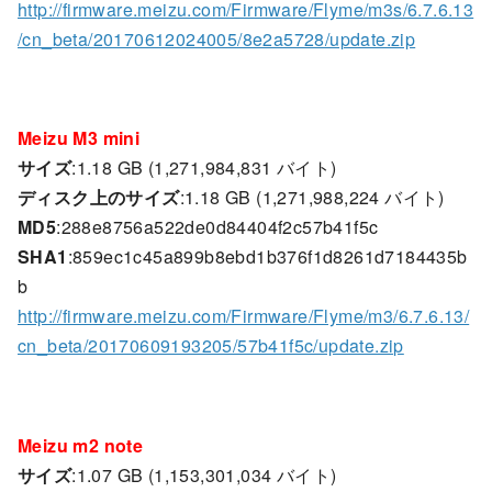
http://firmware.meizu.com/Firmware/Flyme/m3s/6.7.6.13
/cn_beta/20170612024005/8e2a5728/update.zip
Meizu M3 mini
サイズ
:1.18 GB (1,271,984,831 バイト)
ディスク上のサイズ
:1.18 GB (1,271,988,224 バイト)
MD5
:288e8756a522de0d84404f2c57b41f5c
SHA1
:859ec1c45a899b8ebd1b376f1d8261d7184435b
b
http://firmware.meizu.com/Firmware/Flyme/m3/6.7.6.13/
cn_beta/20170609193205/57b41f5c/update.zip
Meizu m2 note
サイズ
:1.07 GB (1,153,301,034 バイト)