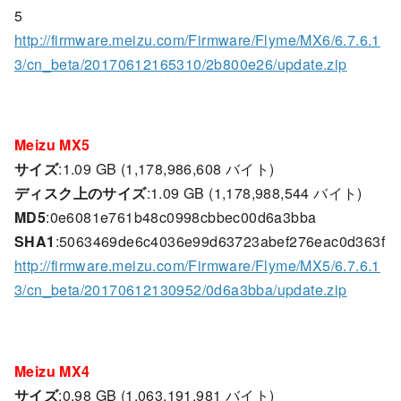
5
http://firmware.meizu.com/Firmware/Flyme/MX6/6.7.6.1
3/cn_beta/20170612165310/2b800e26/update.zip
Meizu MX5
サイズ
:1.09 GB (1,178,986,608 バイト)
ディスク上のサイズ
:1.09 GB (1,178,988,544 バイト)
MD5
:0e6081e761b48c0998cbbec00d6a3bba
SHA1
:5063469de6c4036e99d63723abef276eac0d363f
http://firmware.meizu.com/Firmware/Flyme/MX5/6.7.6.1
3/cn_beta/20170612130952/0d6a3bba/update.zip
Meizu MX4
サイズ
:0.98 GB (1,063,191,981 バイト)