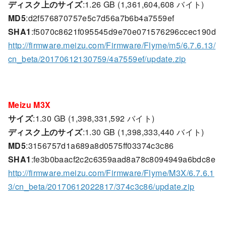
ディスク上のサイズ
:1.26 GB (1,361,604,608 バイト)
MD5
:d2f576870757e5c7d56a7b6b4a7559ef
SHA1
:f5070c8621f095545d9e70e071576296ccec190d
http://firmware.meizu.com/Firmware/Flyme/m5/6.7.6.13/
cn_beta/20170612130759/4a7559ef/update.zip
Meizu M3X
サイズ
:1.30 GB (1,398,331,592 バイト)
ディスク上のサイズ
:1.30 GB (1,398,333,440 バイト)
MD5
:3156757d1a689a8d0575ff03374c3c86
SHA1
:fe3b0baacf2c2c6359aad8a78c8094949a6bdc8e
http://firmware.meizu.com/Firmware/Flyme/M3X/6.7.6.1
3/cn_beta/20170612022817/374c3c86/update.zip