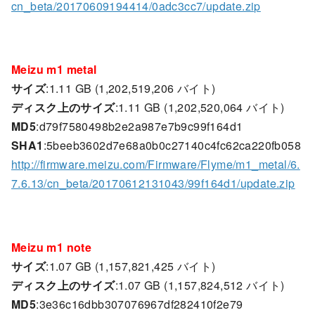
cn_beta/20170609194414/0adc3cc7/update.zip
Meizu m1 metal
サイズ
:1.11 GB (1,202,519,206 バイト)
ディスク上のサイズ
:1.11 GB (1,202,520,064 バイト)
MD5
:d79f7580498b2e2a987e7b9c99f164d1
SHA1
:5beeb3602d7e68a0b0c27140c4fc62ca220fb058
http://firmware.meizu.com/Firmware/Flyme/m1_metal/6.
7.6.13/cn_beta/20170612131043/99f164d1/update.zip
Meizu m1 note
サイズ
:1.07 GB (1,157,821,425 バイト)
ディスク上のサイズ
:1.07 GB (1,157,824,512 バイト)
MD5
:3e36c16dbb307076967df282410f2e79