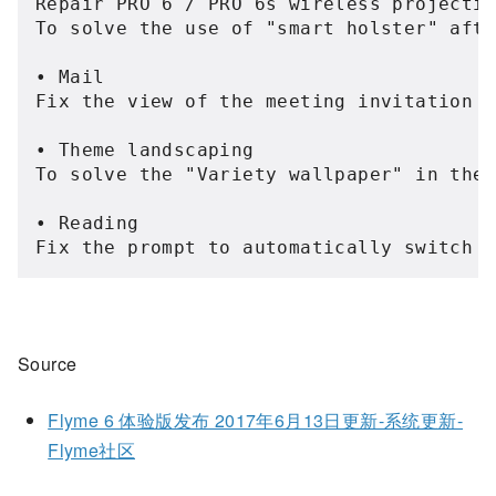
Repair PRO 6 / PRO 6s wireless projectio
To solve the use of "smart holster" afte
• Mail

Fix the view of the meeting invitation m
• Theme landscaping

To solve the "Variety wallpaper" in the 
• Reading

Fix the prompt to automatically switch t
Source
Flyme 6 体验版发布 2017年6月13日更新-系统更新-
Flyme社区