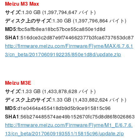
Meizu M3 Max
サイズ
:1.30 GB (1,397,794,647 バイト)
ディスク上のサイズ
:1.30 GB (1,397,796,864 バイト)
MD5
:fbc5affb8ea18bc57bce55ca850e1d8d
SHA1
:516dce3c2d87e9f744662377b3fca6737653dc87
http://firmware.meizu.com/Firmware/Flyme/MAX/6.7.6.1
3/cn_beta/20170609192235/850e1d8d/update.zip
Meizu M3E
サイズ
:1.33 GB (1,433,878,628 バイト)
ディスク上のサイズ
:1.33 GB (1,433,882,624 バイト)
MD5
:d1e0464a455418db9d5b9ce915815c96
SHA1
:56b274485574ae49b152670fc75d8d86f8026863
http://firmware.meizu.com/Firmware/Flyme/M1_E/6.7.6.
13/cn_beta/20170609193551/15815c96/update.zip