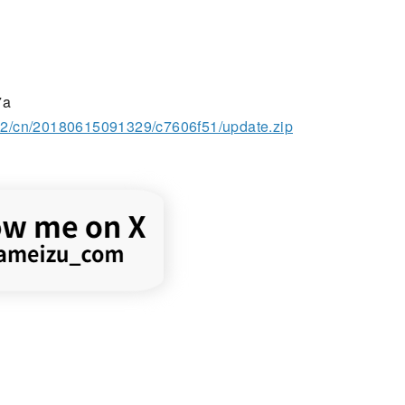
7a
2.2/cn/20180615091329/c7606f51/update.zip