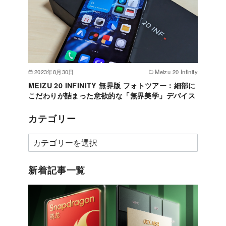
2023年8月30日
Meizu 20 Infinity
MEIZU 20 INFINITY 無界版 フォトツアー：細部に
こだわりが詰まった意欲的な「無界美学」デバイス
カテゴリー
カ
テ
ゴ
新着記事一覧
リ
ー