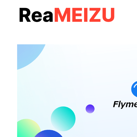
コ
ン
テ
ン
ツ
へ
移
動