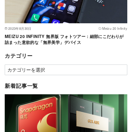
2023年8月30日
Meizu 20 Infinity
MEIZU 20 INFINITY 無界版 フォトツアー：細部にこだわりが
詰まった意欲的な「無界美学」デバイス
カテゴリー
カ
テ
ゴ
新着記事一覧
リ
ー