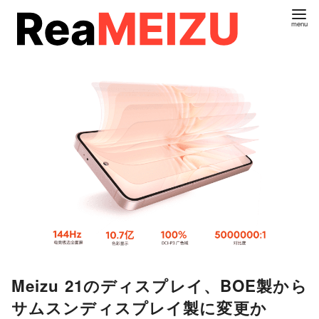
コ
ン
テ
ン
ツ
へ
移
動
Meizu 21のディスプレイ、BOE製から
サムスンディスプレイ製に変更か