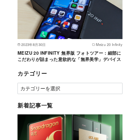
2023年8月30日
Meizu 20 Infinity
MEIZU 20 INFINITY 無界版 フォトツアー：細部に
こだわりが詰まった意欲的な「無界美学」デバイス
カテゴリー
カ
テ
ゴ
新着記事一覧
リ
ー