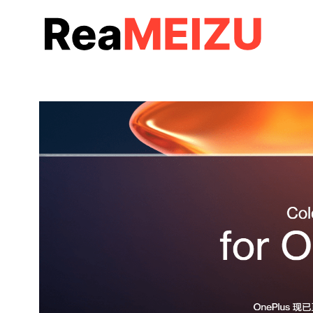
コ
ン
テ
ン
ツ
へ
移
動